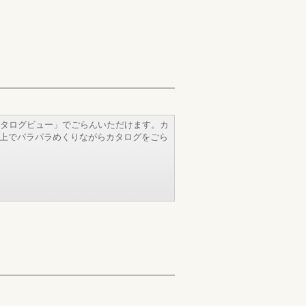
タログビュー」でごらんいただけます。カ
b上でパラパラめくりながらカタログをごら