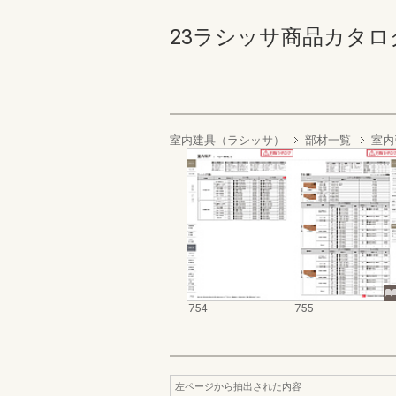
23ラシッサ商品カタログ【価
室内建具（ラシッサ）
部材一覧
室内
754
755
左ページから抽出された内容