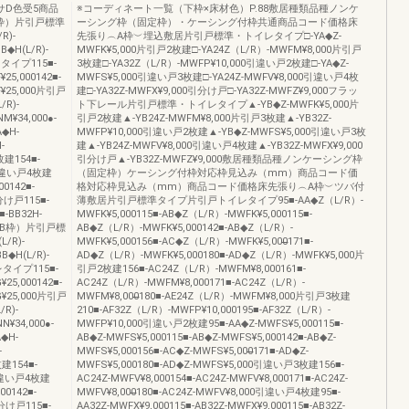
サD色受5商品
※コーディネート一覧（下枠×床材色）P.88敷居種類品種ノンケ
枠）片引戸標準
ーシング枠（固定枠）・ケーシング付枠共通商品コード価格床
R)-
先張り︵A枠︶埋込敷居片引戸標準・トイレタイプ□-YA◆Z-
B◆H(L/R)-
MWFK¥5,000片引戸2枚建□-YA24Z（L/R）-MWFM¥8,000片引戸
タイプ115■-
3枚建□-YA32Z（L/R）-MWFP¥10,000引違い戸2枚建□-YA◆Z-
25,000142■-
MWFS¥5,000引違い戸3枚建□-YA24Z-MWFV¥8,000引違い戸4枚
GF¥25,000片引戸
建□-YA32Z-MWFX¥9,000引分け戸□-YA32Z-MWFZ¥9,000フラッ
/R)-
ト下レール片引戸標準・トイレタイプ▲-YB◆Z-MWFK¥5,000片
M¥34,000●-
引戸2枚建▲-YB24Z-MWFM¥8,000片引戸3枚建▲-YB32Z-
A◆H-
MWFP¥10,000引違い戸2枚建▲-YB◆Z-MWFS¥5,000引違い戸3枚
-
建▲-YB24Z-MWFV¥8,000引違い戸4枚建▲-YB32Z-MWFX¥9,000
枚建154■-
引分け戸▲-YB32Z-MWFZ¥9,000敷居種類品種ノンケーシング枠
00引違い戸4枚建
（固定枠）ケーシング付枠対応枠見込み（mm）商品コード価
00142■-
格対応枠見込み（mm）商品コード価格床先張り︵A枠︶ツバ付
引分け戸115■-
薄敷居片引戸標準タイプ片引戸トイレタイプ95■-AA◆Z（L/R）-
■-BB32H-
MWFK¥5,000115■-AB◆Z（L/R）-MWFK¥5,000115■-
張り（B枠）片引戸標
AB◆Z（L/R）-MWFK¥5,000142■-AB◆Z（L/R）-
L/R)-
MWFK¥5,000156■-AC◆Z（L/R）-MWFK¥5,000̶̶̶171■-
B◆H(L/R)-
AD◆Z（L/R）-MWFK¥5,000180■-AD◆Z（L/R）-MWFK¥5,000片
タイプ115■-
引戸2枚建156■-AC24Z（L/R）-MWFM¥8,000161■-
¥25,000142■-
AC24Z（L/R）-MWFM¥8,000171■-AC24Z（L/R）-
GG¥25,000片引戸
MWFM¥8,000̶̶̶180■-AE24Z（L/R）-MWFM¥8,000片引戸3枚建
/R)-
210■-AF32Z（L/R）-MWFP¥10,000195■-AF32Z（L/R）-
¥34,000●-
MWFP¥10,000引違い戸2枚建95■-AA◆Z-MWFS¥5,000115■-
◆H-
AB◆Z-MWFS¥5,000115■-AB◆Z-MWFS¥5,000142■-AB◆Z-
-
MWFS¥5,000156■-AC◆Z-MWFS¥5,000̶̶̶171■-AD◆Z-
建154■-
MWFS¥5,000180■-AD◆Z-MWFS¥5,000引違い戸3枚建156■-
0引違い戸4枚建
AC24Z-MWFV¥8,000154■-AC24Z-MWFV¥8,000171■-AC24Z-
00142■-
MWFV¥8,000̶̶̶180■-AC24Z-MWFV¥8,000引違い戸4枚建95■-
引分け戸115■-
AA32Z-MWFX¥9,000115■-AB32Z-MWFX¥9,000115■-AB32Z-