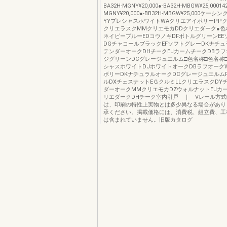
BA32H-MGNY¥20,000●-BA32H-MBGW¥25,000142
MGNY¥20,000●-BB32H-MBGW¥25,000ケー
YYプレシャスホワイトWAクリエアイボリーPPク
クリエラスクMMクリエモカDDクリエダーク●色
ネイビーブルーEDコウノキDFボトルグリーンEE
DGチャコールブラックEFソフトグレーDKナチュ
テンダーオークDHチークEJカームチークDBラフ
ジグリーンDCグレージュエルム□色名称□色名称□
シャスホワイトDJホワイトオークDBラフオーク
ボリーDKナチュラルオークDCグレージュエルム
ルDXチェスナットEＧクルミLLクリエラスクDY
ダーオークMMクリエモカDZウォルナットEJカ
リエダークDHチーク室内引戸 ｜ Vレール方
は、印刷の特性上実物とは多少異なる場合があり
承ください。掲載価格には、消費税、組立費、工
は含まれていません。旧版カタログ