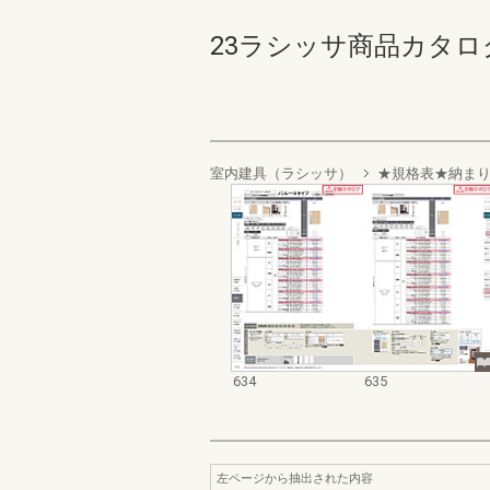
23ラシッサ商品カタログ【価
室内建具（ラシッサ）
★規格表★納ま
634
635
左ページから抽出された内容