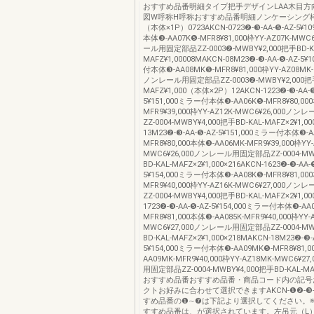
おすすめ品番明細タイプ把手デザインLAA木目方
図W呼称H呼称おすすめ品番明細ノンケーシング
（本体×1P）0723AKCN-0723❷-❸-AA-❺-AZ-5¥1
本体❸-AA07K❺-MFR8¥81,000枠YY-AZ07K-MWC
ール用固定部品ZZ-0003❷-MWBY¥2,000把手BD-K
MAFZ¥1,00008MAKCN-08M23❷-❸-AA-❺-AZ-5¥
付本体❸-AA08MK❺-MFR8¥81,000枠YY-AZ08MK-
ノンレール用固定部品ZZ-0003❷-MWBY¥2,000把手
MAFZ¥1,000（本体×2P）12AKCN-1223❷-❸-AA-❺
5¥151,000ミラー付本体❸-AA06K❺-MFR8¥80,000
MFR9¥39,000枠YY-AZ12K-MWC6¥26,000
ZZ-0004-MWBY¥4,000把手BD-KAL-MAFZ×2¥1,00
13M23❷-❸-AA-❺-AZ-5¥151,000ミラー付本体❸-A
MFR8¥80,000本体❸-AA06MK-MFR9¥39,000枠YY-
MWC6¥26,000ノンレール用固定部品ZZ-0004-MW
BD-KAL-MAFZ×2¥1,000×216AKCN-1623❷-❸-AA-
5¥154,000ミラー付本体❸-AA08K❺-MFR8¥81,000
MFR9¥40,000枠YY-AZ16K-MWC6¥27,000
ZZ-0004-MWBY¥4,000把手BD-KAL-MAFZ×2¥1,00
1723❷-❸-AA-❺-AZ-5¥154,000ミラー付本体❸-AA
MFR8¥81,000本体❸-AA085K-MFR9¥40,000枠YY-A
MWC6¥27,000ノンレール用固定部品ZZ-0004-MW
BD-KAL-MAFZ×2¥1,000×218MAKCN-18M23❷-❸-
5¥154,000ミラー付本体❸-AA09MK❺-MFR8¥81,0
AA09MK-MFR9¥40,000枠YY-AZ18MK-MWC6¥
用固定部品ZZ-0004-MWBY¥4,000把手BD-KAL-MAF
おすすめ品番おすすめ品番・商品コード内の記号
クトお好みに合わせて選択できますAKCN-❶❷-❸-❹
すめ品番の❶∼❼は下記より選択してください。
すすめ品番は、が選択されています。左吊元（L