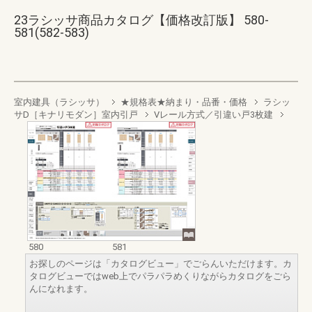
23ラシッサ商品カタログ【価格改訂版】 580-
581(582-583)
室内建具（ラシッサ）
★規格表★納まり・品番・価格
ラシッ
サD［キナリモダン］室内引戸
Vレール方式／引違い戸3枚建
580
581
お探しのページは「カタログビュー」でごらんいただけます。カ
タログビューではweb上でパラパラめくりながらカタログをごら
んになれます。