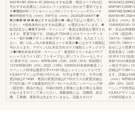
MAFW×4¥1,000×4―¥1,000×4おすすめ品番・商品コード内の記
MGNS¥22,000¥2
号おすすめ品番おこのみセレクトお好みに合わせて選択できま
MWF6¥13,000¥13
す❶機能WWソフトモーションSSソフトモーション9ブレーキ
MWFV¥8,000¥8,
❷W呼称W寸法（mm）DW寸法（mm）242432816AKHT-❶-
MAFW×4¥1,0
❷20❸❹-❺-❻-❼-❽おすすめ品番の❶∼❽は下記より選択してく
足長さ（mm）見
ださい。※規格表内のおすすめ品番は、が選択されています。❸
154XA824150∼1
錠Z設定なし❹勝手Z̶※枠・ケーシング・敷居は推奨色が選択され
枠・見込み枠種類
ますが、変更可能です。詳細はP.750※床とのカラーコーディネ
ング枠（固定枠）
ート一覧P.86❻デザイン本体デザイン（青字2桁）を入れてくだ
156116∼130AD
さい。例）LGL→GL※本体商品コード末尾の◆にはガラス種類記
154173∼18
号が入ります。デザインLGL木目方向ガラス種類エッチングガラ
合せにより壁厚1
ス◆F❺色本体木目枠・ケーシング・敷居EDコウノキありYYプ
居床先張り（A枠
レシャスホワイトEEソフトモーブなしEFソフトグレーなしサイ
92.819.119.
ズ/基本寸法（mm）W呼称24W（DW）2432（816）有効開口
床材12mm厚段
1572H呼称20H（DH）2023（1995）DWWDHH本体枠敷居ノン
＝発注寸法H＋12
ケーシング枠埋込敷居引手※1※2※1色はシャインニッケルです。
詳細はP.113
※2LBAデザインは手掛け付のため、引手は不要です。引手の変
ます。詳細は※A枠
更詳細はP.740枠・敷居の変更詳細はP.750ガラスの変更詳細は
（mm）W呼称24
P.732引違い戸３枚建室内引戸／Vレール方式ノンケーシング枠
20H（DH）20
（固定枠）商品の色は、印刷の特性上実物とは多少異なる場合
ーシング付枠埋込
がありますのでご了承ください。掲載価格には、消費税、組立
※2LBAデザイ
費、工事費、運賃等は含まれていません。旧版カタログ
グ付枠旧版カタ