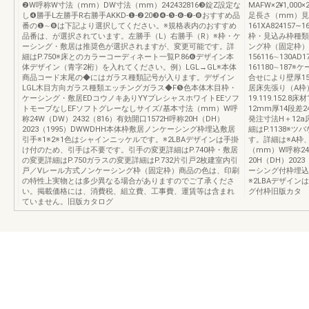
❷W呼称W寸法（mm）DW寸法（mm）242432816❸錠Z設定な
MAFW×2¥1,0
し❹勝手L左勝手R右勝手AKKD-❶-❷20❸❹-❺-❻-❼-❽おすすめ品
足長さ（mm）見
番の❶∼❽は下記より選択してください。※規格表内のおすすめ
161XA824157∼1
品番は、が選択されています。左勝手（L）右勝手（R）※枠・ケ
枠・見込み枠種類
ーシング・敷居は推奨色が選択されますが、変更可能です。詳
ング枠（固定枠）
細はP.750※床とのカラーコーディネート一覧P.86❻デザイン本
156116∼130AD
体デザイン（青字2桁）を入れてください。例）LGL→GL※本体
161180∼18
商品コード末尾の◆にはガラス種類記号が入ります。デザイン
合せにより壁厚1
LGL木目方向ガラス種類エッチングガラス◆F❺色本体木目枠・
居床先張り（A枠
ケーシング・敷居EDコウノキありYYプレシャスホワイトEEソフ
19.119.152.
トモーブなしEFソフトグレーなしサイズ/基本寸法（mm）W呼
12mm厚14段
称24W（DW）2432（816）有効開口1572H呼称20H（DH）
発注寸法H＋12a
2023（1995）DWWDHH本体枠敷居ノンケーシング枠埋込敷居
細はP.1138
引手※1※2※1色はシャインニッケルです。※2LBAデザインは手掛
す。詳細は※A枠、
け付のため、引手は不要です。引手の変更詳細はP.740枠・敷居
（mm）W呼称24
の変更詳細はP.750ガラスの変更詳細はP.732片引戸2枚建室内引
20H（DH）20
戸／Vレール方式ノンケーシング枠（固定枠）商品の色は、印刷
ーシング付枠埋込
の特性上実物とは多少異なる場合がありますのでご了承くださ
※2LBAデザイ
い。掲載価格には、消費税、組立費、工事費、運賃等は含まれ
グ付枠旧版カタ
ていません。旧版カタログ