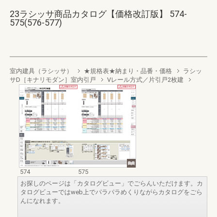
23ラシッサ商品カタログ【価格改訂版】 574-
575(576-577)
室内建具（ラシッサ）
★規格表★納まり・品番・価格
ラシッ
サD［キナリモダン］室内引戸
Vレール方式／片引戸2枚建
574
575
お探しのページは「カタログビュー」でごらんいただけます。カ
タログビューではweb上でパラパラめくりながらカタログをごら
んになれます。