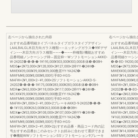
左ページから抽出された内容
右ページから抽出
おすすめ品番明細タイプパネルタイプガラスタイプデザイン
おすすめ品番明細
LAALBALGL木目方向ガラス種類――エッチングガラス◆99Fデザ
LAALBALGL
イン−−−木目方向ガラス種類―――◆―――枠種類/機能おすすめ
イン−−−木目方
品番明細ノンケーシング枠︵固定枠︶WソフトモーションAKKD-
品番明細ケーシング
W-2420Z❹-❺-❻-❼-1¥195,000¥303,000¥303,000本体❺-❻08H-
❺-❻-BD-1¥200,0
MDE◆×2¥73,000×2¥128,000×2¥127,000×2枠YY-❼24H❹-
MDE◆×2¥73,000×
MWEK¥39,000¥39,000¥39,000敷居YY-YA24Z❹-
MWEK¥30,000¥3
MWFM¥8,000¥8,000¥8,000引手BD-HGS-
MWF3¥14,000¥14
MAFW×2¥1,000×2―¥1,000×2SソフトモーションAKKD-S-
MWFM¥8,000¥8,
2420Z❹-❺-❻-❼-1¥175,000¥283,000¥283,000本体❺-❻08H-
MAFW×2¥1,000
MDR◆×2¥63,000×2¥118,000×2¥117,000×2枠YY-❼24H❹-
2420Z❹-❺-❻-BD-
MCXK¥39,000¥39,000¥39,000敷居YY-YA24Z❹-
MDR◆×2¥63,000×
MWFM¥8,000¥8,000¥8,000引手BD-HGS-
MCXK¥30,000¥3
MAFW×2¥1,000×2―¥1,000×2ブレーキAKKD-9-2420Z❹-❺-❻-
MWF3¥14,000¥14
❼-1¥155,000¥263,000¥263,000本体❺-❻08H-
MWFM¥8,000¥8,
MDX◆×2¥53,000×2¥108,000×2¥107,000×2枠YY-❼24H❹-
MAFW×2¥1,000×
MGNK¥39,000¥39,000¥39,000敷居YY-YA24Z❹-
1¥160,000¥268,
MWFM¥8,000¥8,000¥8,000引手BD-HGS-
MDX◆×2¥53,000×
MAFW×2¥1,000×2―¥1,000×2おすすめ品番・商品コード内の記
MGNK¥30,000¥3
号おすすめ品番おこのみセレクトお好みに合わせて選択できま
MWF3¥14,000¥14
す❶機能WWソフトモーションSSソフトモーション9ブレーキ
MWFM¥8,000¥8,