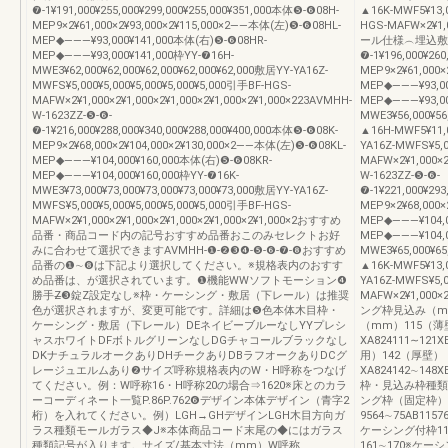
❼-1¥191,000¥255,000¥299,000¥255,000¥351,000本体❺-❻08H-
▲16K-MWF5¥13,0
MEP9×2¥61,000×2¥93,000×2¥115,000×2――本体(左)❺-❻08HL-
HGS-MAFW×2¥1,0
MEP◆―――¥93,000¥141,000本体(右)❺-❻08HR-
ール仕様︵埋込敷居︶1
MEP◆―――¥93,000¥141,000枠YY-❼16H-
❼-1¥196,000¥26
MWE3¥62,000¥62,000¥62,000¥62,000¥62,000敷居YY-YA16Z-
MEP9×2¥61,000
MWFS¥5,000¥5,000¥5,000¥5,000¥5,000引手BF-HGS-
MEP◆―――¥93,00
MAFW×2¥1,000×2¥1,000×2¥1,000×2¥1,000×2¥1,000×223AVMHH-
MEP◆―――¥93,00
W-1623ZZ-❺-❻-
MWE3¥56,000¥56
❼-1¥216,000¥288,000¥340,000¥288,000¥400,000本体❺-❻08K-
▲16H-MWF5¥11,0
MEP9×2¥68,000×2¥104,000×2¥130,000×2――本体(左)❺-❻08KL-
YA16Z-MWFS¥5,0
MEP◆―――¥104,000¥160,000本体(右)❺-❻08KR-
MAFW×2¥1,000×2
MEP◆―――¥104,000¥160,000枠YY-❼16K-
W-1623ZZ-❺-❻-
MWE3¥73,000¥73,000¥73,000¥73,000¥73,000敷居YY-YA16Z-
❼-1¥221,000¥29
MWFS¥5,000¥5,000¥5,000¥5,000¥5,000引手BF-HGS-
MEP9×2¥68,000×
MAFW×2¥1,000×2¥1,000×2¥1,000×2¥1,000×2¥1,000×2おすすめ
MEP◆―――¥104,0
品番・商品コード内の記号おすすめ品番おこのみセレクトお好
MEP◆―――¥104,0
みに合わせて選択できますAVMHH-❶-❷❸❹-❺-❻-❼-❽おすすめ
MWE3¥65,000¥65
品番の❶∼❽は下記より選択してください。※規格表内のおすす
▲16K-MWF5¥13,0
め品番は、が選択されています。❶機能WWソフトモーション❹
YA16Z-MWFS¥5,0
勝手Z̶❸錠Z設定なし※枠・ケーシング・敷居（下レール）は推奨
MAFW×2¥1,000×2
色が選択されますが、変更可能です。詳細は❺色本体木目枠・
ング枠見込み（m
ケーシング・敷居（下レール）DEネイビーブルーなしYYプレシ
（mm）115（薄
ャスホワイトDFボトルグリーンなしDGチャコールブラックなし
XA824111∼121X
DKナチュラルオークありDHチークありDBラフオークありDCグ
用）142（厚壁）
レージュエルムあり❷サイズ呼称規格表内のW・H呼称をつなげ
XA824142∼148X
てください。例：W呼称16・H呼称20の場合⇒1620※床とのカラ
枠・見込み枠種類
ーコーディネート一覧P.86P.762❻デザイン本体デザイン（青字2
ング枠（固定枠）
桁）を入れてください。例）LGH→GHデザインLGH木目方向ガ
9564∼75AB1157
ラス種類モールガラス◆J※本体商品コード末尾の◆にはガラス
ケーシング付枠11
種類記号が入ります。サイズ/基本寸法（mm）W呼称
161∼170※