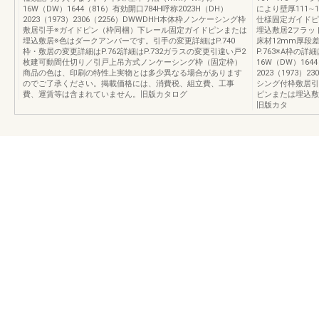
16W（DW）1644（816）有効開口784H呼称2023H（DH）
により壁厚111
2023（1973）2306（2256）DWWDHH本体枠ノンケーシング枠
仕様固定ガイドピ
敷居引手※ガイドピン（枠同梱）下レール固定ガイドピンまたは
埋込敷居2フラット下
埋込敷居※色はダークアンバーです。引手の変更詳細はP.740
床材12mm厚段
枠・敷居の変更詳細はP.762詳細はP.732ガラスの変更引違い戸2
P.763※A枠の詳
枚建可動間仕切り／引戸上吊方式ノンケーシング枠（固定枠）
16W（DW）164
商品の色は、印刷の特性上実物とは多少異なる場合があります
2023（1973）
のでご了承ください。掲載価格には、消費税、組立費、工事
シング付枠敷居引
費、運賃等は含まれていません。旧版カタログ
ピンまたは埋込敷
旧版カタ