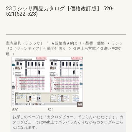
23ラシッサ商品カタログ【価格改訂版】 520-
521(522-523)
室内建具（ラシッサ）
★規格表★納まり・品番・価格
ラシッ
サD［ヴィンティア］可動間仕切り
引戸上吊方式／引違い戸2枚
建
520
521
お探しのページは「カタログビュー」でごらんいただけます。カ
タログビューではweb上でパラパラめくりながらカタログをごら
んになれます。