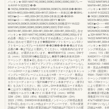
パッキン★-0001-MAT1¥2,000¥2,000¥2,000¥2,000¥2,000ブレー
YA32Z-MWFX¥9,0
キAVHF-9-3220ZZ-❺-❻-
MAFW×4¥1,000×4
❼-1¥256,000¥384,000¥472,000¥384,000¥576,000本体❺-❻08H-
パッキン★-0001-MA
MDX9×4¥53,000×4¥85,000×4¥107,000×4――本体(左)❺-❻08HL-
キAVHF-9-3220ZZ
MDX◆×2―――¥85,000×2¥133,000×2本体(右)❺-❻08HR-
❼-1¥261,000¥38
MDX◆×2―――¥85,000×2¥133,000×2枠YY-❼32H-
MDX9×4¥53,000
MGNV¥29,000¥29,000¥29,000¥29,000¥29,000敷居YY-YA32Z-
MDX◆×2―――¥85,
MWFX¥9,000¥9,000¥9,000¥9,000¥9,000引手BF-HGS-
MDX◆×2―――¥85,
MAFW×4¥1,000×4¥1,000×4¥1,000×4¥1,000×4¥1,000×4召し合せ
MGNV¥20,000¥20
パッキン★-0001-MAT1¥2,000¥2,000¥2,000¥2,000¥2,000おすす
▲32H-MWF7¥14,0
め品番・商品コード内の記号おすすめ品番おこのみセレクトお
YA32Z-MWFX¥9,0
好みに合わせて選択できます❶機能WWソフトモーションSSソ
MAFW×4¥1,000×4
フトモーション9ブレーキAVHF-❶-❷20❸❹-❺-❻-❼-❽おすすめ
パッキン★-0001-MA
品番の❶∼❽は下記より選択してください。※規格表内のおすす
シング枠見込み（
め品番は、が選択されています。❷W呼称W寸法（mm）DW寸
（mm）115（薄
法（mm）323253816❸錠Z設定なし❹勝手Z̶❺色本体木目枠・
XA824111∼121X
ケーシング・敷居★召し合せパッキンDEネイビーブルーなしYY
用）142（厚壁）
プレシャスホワイトBEアイアンブラックDFボトルグリーンなし
XA824142∼148X
DGチャコールブラックなしDKナチュラルオークありPPクリエ
枠・見込み枠種類
ペールDHチークありMMクリエモカDBラフオークありＢＡシャ
ング枠（固定枠）
イングレーDCグレージュエルムあり※枠・ケーシング・敷居は
9564∼75AB1157
推奨色が選択されますが、変更可能です。詳細はP.750※床との
ケーシング付枠11
カラーコーディネート一覧P.86❻デザイン本体デザイン（青字2
161∼170※
桁）を入れてください。例）LGH→GH※本体商品コード末尾の
により壁厚111
◆にはガラス種類記号が入ります。デザインLGH木目方向ガラ
後張り（B枠）※製
ス種類モールガラス◆Jサイズ/基本寸法（mm）W呼称
差2❽敷居1埋込
32W（DW）3253（816）有効開口1571H呼称20H（DH）
薄敷居19.119.1
2023（1995）DWWDHH本体枠敷居ノンケーシング枠埋込敷居
47a714床材1
引手※召し合せパッキン※色はダークアンバーです。引手の変更
P.1138※ツ
詳細はP.740枠・敷居の変更詳細はP.750詳細はP.732ガラスの変
詳細は※A枠、Ｂ枠