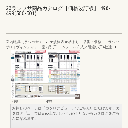
23ラシッサ商品カタログ【価格改訂版】 498-
499(500-501)
室内建具（ラシッサ）
★規格表★納まり・品番・価格
ラシッ
サD［ヴィンティア］室内引戸
Vレール方式／引違い戸4枚建
498
499
お探しのページは「カタログビュー」でごらんいただけます。カ
タログビューではweb上でパラパラめくりながらカタログをごら
んになれます。