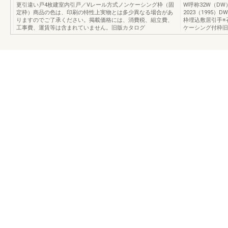
更引違い戸4枚建室内引戸／Vレール方式ノンケーシング枠（固
W呼称32W（DW）
定枠）商品の色は、印刷の特性上実物とは多少異なる場合があ
2023（1995
りますのでご了承ください。掲載価格には、消費税、組立費、
枠埋込敷居引手※
工事費、運賃等は含まれていません。旧版カタログ
ケーシング付枠旧