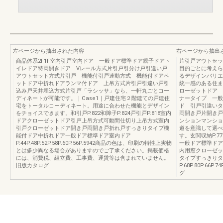
左ページから抽出された内容
右ページから抽出
商品体系2F1F室内引戸室内ドア 一般ドア標準ドア親子ドアト
片引戸アウトセッ
イレドア特両開きドア Vレール方式片引戸引分け戸引違い戸
目的ごとに考えら
アウトセット方式片引戸 機能付引戸連動方式 機能付ドアペ
るデザインバリエ
ットドア中折れドアランマ付ドア 上吊方式片引戸引違い戸引
統一感のある住まい
込み戸天井埋込方式片引戸「ラシッサ」なら、一軒丸ごとコー
ローゼットドア 
ディネートが可能です。｜Case1｜戸建住宅２階建ての戸建住
ナータイプ 一般
宅をトータルコーディネート。用途に合わせた機能とデザイン
ド 引戸引違いタ
をチョイスできます。和引戸P.822和障子P.824戸引戸P.818室内
両開き戸片開き戸
ドアクローゼットドア引戸上吊方式可動間仕切り上吊方式室内
ンションマンショ
引戸クローゼットドア開き戸両開き戸折れ戸すっきりタイプ機
道を意識して選べ
能付ドア中折れドア一般ドア標準ドア室内ドア
す。玄関収納P.
P.44P.48P.52P.58P.60P.56P.5942商品の色は、印刷の特性上実物
一般ドア標準ドア
とは多少異なる場合がありますのでご了承ください。掲載価格
内用窓クローゼッ
には、消費税、組立費、工事費、運賃等は含まれていません。
タイプすっきりタ
旧版カタログ
P.68P.80P.6
グ