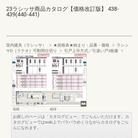
23ラシッサ商品カタログ【価格改訂版】 438-
439(440-441)
室内建具（ラシッサ）
★規格表★納まり・品番・価格
ラシッ
サD［ラテオ］可動間仕切り
引戸上吊方式／引違い戸3枚建
438
439
お探しのページは「カタログビュー」でごらんいただけます。カ
タログビューではweb上でパラパラめくりながらカタログをごら
んになれます。