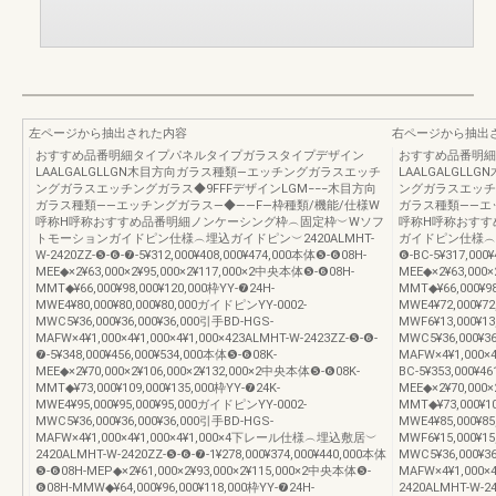
左ページから抽出された内容
右ページから抽出
おすすめ品番明細タイプパネルタイプガラスタイプデザイン
おすすめ品番明細
LAALGALGLLGN木目方向ガラス種類―エッチングガラスエッチ
LAALGALGL
ングガラスエッチングガラス◆9FFFデザインLGM−−−木目方向
ングガラスエッチン
ガラス種類――エッチングガラス―◆――F―枠種類/機能/仕様W
ガラス種類――エ
呼称H呼称おすすめ品番明細ノンケーシング枠︵固定枠︶Wソフ
呼称H呼称おすす
トモーションガイドピン仕様︵埋込ガイドピン︶2420ALMHT-
ガイドピン仕様︵埋込
W-2420ZZ-❺-❻-❼-5¥312,000¥408,000¥474,000本体❺-❻08H-
❻-BC-5¥317,000
MEE◆×2¥63,000×2¥95,000×2¥117,000×2中央本体❺-❻08H-
MEE◆×2¥63,000
MMT◆¥66,000¥98,000¥120,000枠YY-❼24H-
MMT◆¥66,000¥98
MWE4¥80,000¥80,000¥80,000ガイドピンYY-0002-
MWE4¥72,000¥7
MWC5¥36,000¥36,000¥36,000引手BD-HGS-
MWF6¥13,000¥1
MAFW×4¥1,000×4¥1,000×4¥1,000×423ALMHT-W-2423ZZ-❺-❻-
MWC5¥36,000¥3
❼-5¥348,000¥456,000¥534,000本体❺-❻08K-
MAFW×4¥1,000×4
MEE◆×2¥70,000×2¥106,000×2¥132,000×2中央本体❺-❻08K-
BC-5¥353,000¥4
MMT◆¥73,000¥109,000¥135,000枠YY-❼24K-
MEE◆×2¥70,000
MWE4¥95,000¥95,000¥95,000ガイドピンYY-0002-
MMT◆¥73,000¥10
MWC5¥36,000¥36,000¥36,000引手BD-HGS-
MWE4¥85,000¥8
MAFW×4¥1,000×4¥1,000×4¥1,000×4下レール仕様︵埋込敷居︶
MWF6¥15,000¥1
2420ALMHT-W-2420ZZ-❺-❻-❼-1¥278,000¥374,000¥440,000本体
MWC5¥36,000¥3
❺-❻08H-MEP◆×2¥61,000×2¥93,000×2¥115,000×2中央本体❺-
MAFW×4¥1,00
❻08H-MMW◆¥64,000¥96,000¥118,000枠YY-❼24H-
2420ALMHT-W-24