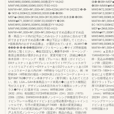
MWE4¥80,000¥80,000¥80,000敷居YY-YA24Z-
体❺-❻08H-MEP◆×
MWFV¥8,000¥8,000¥8,000引手BD-HGS-
❻08H-MMW◆¥64,0
MAFW×4¥1,000×4¥1,000×4¥1,000×423ALMHT-W-2423ZZ-❺-❻-
MWE4¥72,000¥7
❼-1¥314,000¥422,000¥500,000本体❺-❻08K-
MWF6¥13,000¥13
MEP◆×2¥68,000×2¥104,000×2¥130,000×2中央本体❺-❻08K-
MWFV¥8,000¥8,
MMW◆¥71,000¥107,000¥133,000枠YY-❼24K-
MAFW×4¥1,000×4
MWE4¥95,000¥95,000¥95,000敷居YY-YA24Z-
BC-1¥319,000¥4
MWFV¥8,000¥8,000¥8,000引手BD-HGS-
MEP◆×2¥68,000
MAFW×4¥1,000×4¥1,000×4¥1,000×4おすすめ品番おすすめ品
MMW◆¥71,000¥10
番・商品コード内の記号おこのみセレクトお好みに合わせて選
MWE4¥85,000¥8
択できますおすすめ品番の❶∼❽は下記より選択してください。
MWF6¥15,000¥15
※規格表内のおすすめ品番は、が選択されています。ALMHT-❶-
MWFV¥8,000¥8,
❷❸❹-❺-❻-❼-❽❶機能WWソフトモーション❷サイズ呼称規格
MAFW×4¥1,000
表内をご覧ください。❸錠Z設定なし❹勝手Z̶※枠・ケーシング・
（mm）▲足長さ
敷居は推奨色が選択されますが、変更可能です。詳細は❺色本
154XA824150∼1
体木目枠・ケーシング・敷居（下レール）敷居（ガイドピン）
枠・見込み枠種類
DXチェスナットありYYプレシャスホワイトYYプレシャスホワ
ング枠（固定枠）
イト/クリエアイボリーDYチェリーありDZウォルナットありDR
156116∼130AD
ショコラオークあり内のW・H呼称をつなげてください。例：W
154173∼18
呼称24・H呼称20の場合⇒2420※床とのカラーコーディネート一
合せにより壁厚1
覧P.86P.762❻デザイン本体デザイン（青字2桁）を入れてくださ
ピン仕様埋込ガイ
い。例）LGA→GA※本体商品コード末尾の◆にはガラス種類記
居2フラット下レールφ
号が入ります。デザインLGA木目方向ガラス種類エッチングガ
厚131床材12
ラス◆Fサイズ/基本寸法（mm）W呼称24W（DW）
ト下レールの詳細は
2432（816）有効開口1572H呼称2023H（DH）2023（1973）
（mm）W呼称24
2306（2256）DWWDHH本体枠ノンケーシング枠敷居引手※ガイ
2023H（DH）20
ドピン下レール埋込ガイドピンまたは埋込敷居※色はシャインニ
ーシングケーシン
ッケルです。引手の変更詳細はP.740枠・敷居の変更詳細は
ドピンまたは埋込
P.762ガラスの変更詳細はP.732引違い戸3枚建可動間仕切り／引
付枠旧版カタ
戸上吊方式ノンケーシング枠（固定枠）商品の色は、印刷の特