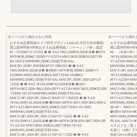
左ページから抽出された内容
右ページから抽出
おすすめ品番明細タイプ把手デザインLAALAC木目方向枠種類/
おすすめ品番明細
開口図W呼称H呼称おすすめ品番明細ノンケーシング枠︵固定
開口図W呼称H呼
枠︶0720APCF-0720Z-❸-❹-9-AZ-1¥65,000¥94,000本体❸-❹07H-
枠︶（本体×3P）242
MFR9¥38,000¥67,000枠YY-AZ07H-MWC6¥24,000¥24,000下枠
1¥159,000¥246,
BA-YA07Z-MWBW¥2,000¥2,000把手BE-KAL-
YY-AZ24H-MWC6¥
MAFZ¥1,000¥1,00008MAPCF-08M20Z-❸-❹-9-AZ-
MWBW¥6,000¥6,
1¥65,000¥94,000本体❸-❹08MH-MFR9¥38,000¥67,000枠YY-
MAFZ×3¥1,000×3
AZ08MH-MWC6¥24,000¥24,000下枠BA-YA08MZ-
1¥159,000¥246,
MWBW¥2,000¥2,000把手BE-KAL-MAFZ¥1,000¥1,00012APCF-
枠YY-AZ26H-MWC
1220Z-❸-❹-9-AZ-1¥104,000¥160,000本体❸-❹06H-
MWBW¥6,000¥6,
MFR9×2¥37,000×2¥65,000×2枠YY-AZ12H-MWC6¥25,000¥25,000
MAFZ×3¥1,000×3
下枠BA-YA12Z-MWBW¥3,000¥3,000把手BE-KAL-
1¥159,000¥246,
MAFZ×2¥1,000×2¥1,000×213MAPCF-13M20Z-❸-❹-9-AZ-
枠YY-AZ27MH-MW
1¥104,000¥160,000本体❸-❹06MH-MFR9×2¥37,000×2¥65,000×2
MWBW¥6,000¥6,
枠YY-AZ13MH-MWC6¥25,000¥25,000下枠BA-YA13MZ-
体×4P）34APCF-34
MWBW¥3,000¥3,000把手BE-KAL-
❹085H-MFR9×4¥3
MAFZ×2¥1,000×2¥1,000×216APCF-1620Z-❸-❹-9-AZ-
MWC6¥48,000¥4
1¥109,000¥167,000本体❸-❹08H-MFR9×2¥38,000×2¥67,000×2枠
BE-KAL-MAFZ
YY-AZ16H-MWC6¥26,000¥26,000下枠BA-YA16Z-
カタログをご覧く
MWBW¥5,000¥5,000把手BE-KAL-
先張り（A枠）2フラ
MAFZ×2¥1,000×2¥1,000×217APCF-1720Z-❸-❹-9-AZ-
床材12mm厚段