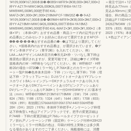
1¥109,000¥167,000本体❸-❹085H-MFR9×2¥38,000×2¥67,000×2
＝発注寸法H＋12
枠YY-AZ17H-MWC6¥26,000¥26,000下枠BA-YA17Z-
枠見込み77mm
MWBW¥5,000¥5,000把手BE-KAL-
見込み90mmに変
MAFZ×2¥1,000×2¥1,000×218MAPCF-18M20Z-❸-❹-9-AZ-
場合、枠の商品コ
1¥109,000¥167,000本体❸-❹09MH-MFR9×2¥38,000×2¥67,000×2
詳細はP.110D
枠YY-AZ18MH-MWC6¥26,000¥26,000下枠BA-YA18MZ-
242627M34W（S
MWBW¥5,000¥5,000把手BE-KAL-MAFZ×2¥1,000×2¥1,000×2（本
3376（833）有効
体×1P）（本体×2P）おすすめ品番・商品コード内の記号おすす
2023（1976
め品番おこのみセレクトお好みに合わせて選択できますAPCF-
Ｌ※色はアイアン
❶❷-❸-❹-❺-❻-❼おすすめ品番の❶∼❼は下記より選択してくだ
さい。※規格表内のおすすめ品番は、が選択されています。❹デ
ザイン本体デザイン（青字2桁）を入れてください。例）
LAA→AAデザインLAA木目方向❷吊元Z̶※枠・ツバなし薄下枠は
推奨色が選択されますが、変更可能です。詳細は❶サイズ呼称
規格表内のW・H呼称をつなげてください。例：W呼称07・H呼
称20の場合⇒0720❺ミラー9なしP.766※床とのカラーコーディネ
ート一覧P.86❸色本体木目枠・下枠（ツバなし薄下枠）下枠（埋
込下枠・フラット下レール）DJホワイトオークありYYプレシャ
スホワイトBAシャイングレーDKナチュラルオークありDLスモ
ークオークありDNブルーペイントありDTピンクアッシュあり
DVグレーアッシュありP.368※ミラー付DHHSWWサイズ/基本寸
法（mm）W呼称0708M1213M161718MW（SW）734（693）
824（783）1188（573）1324（641）1644（801）1708（833）
1824（891）有効開口5766669201056137614401556H呼称
20H（DH）2023（1976）本体枠下枠把手※ノンケーシング枠埋
込下枠角型Ｌ※色はアイアンブラックです。把手の変更詳細は
P.744枠・下枠の変更詳細はP.766レールタイプクローゼットド
ア／折れ戸ノンケーシング枠（固定枠）ケーシング付枠H20H23
ミラーなしミラー付商品の色は、印刷の特性上実物とは多少異
なる場合がありますのでご了承ください。掲載価格には、消費