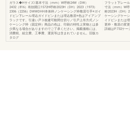
ガラス◆Hサイズ/基本寸法（mm）W呼称24W（DW）
フラット下レールの
2432（816）有効開口1572H呼称2023H（DH）2023（1973）
寸法（mm）W呼称
2306（2256）DWWDHH本体枠ノンケーシング枠敷居引手※ガイ
称2023H（DH）2
ドピン下レール埋込ガイドピンまたは埋込敷居※色はアイアンブ
ケーシングケーシ
ラックです。引違い戸３枚建可動間仕切り／引戸上吊方式ノン
イドピンまたは埋
ケーシング枠（固定枠）商品の色は、印刷の特性上実物とは多
更枠・敷居の変更ガ
少異なる場合がありますのでご了承ください。掲載価格には、
詳細はP.732ケ
消費税、組立費、工事費、運賃等は含まれていません。旧版カ
タログ