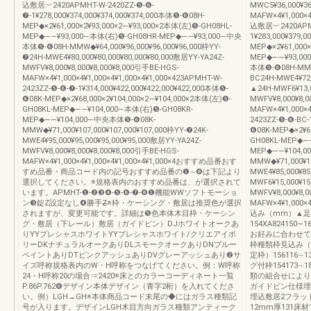
込敷居︶2420APMHT-W-2420ZZ-❺-❻-
MWC5¥36,000¥36
❼-1¥278,000¥374,000¥374,000¥374,000本体❺-❻08H-
MAFW×4¥1,000×
MEP◆×2¥61,000×2¥93,000×2―¥93,000×2本体(左)❺-GH08HL-
込敷居︶2420APMH
MEP◆――¥93,000―本体(右)❺-GH08HR-MEP◆――¥93,000―中央
1¥283,000¥379,
本体❺-❻08H-MMW◆¥64,000¥96,000¥96,000¥96,000枠YY-
MEP◆×2¥61,000
❼24H-MWE4¥80,000¥80,000¥80,000¥80,000敷居YY-YA24Z-
MEP◆――¥93,00
MWFV¥8,000¥8,000¥8,000¥8,000引手BE-HGS-
本体❺-❻08H-MMW◆
MAFW×4¥1,000×4¥1,000×4¥1,000×4¥1,000×423APMHT-W-
BC24H-MWE4¥72
2423ZZ-❺-❻-❼-1¥314,000¥422,000¥422,000¥422,000本体❺-
▲24H-MWF6¥13,0
❻08K-MEP◆×2¥68,000×2¥104,000×2―¥104,000×2本体(左)❺-
MWFV¥8,000¥8,0
GH08KL-MEP◆――¥104,000―本体(右)❺-GH08KR-
MAFW×4¥1,000×4
MEP◆――¥104,000―中央本体❺-❻08K-
2423ZZ-❺-❻-BC-
MMW◆¥71,000¥107,000¥107,000¥107,000枠YY-❼24K-
❻08K-MEP◆×2¥68
MWE4¥95,000¥95,000¥95,000¥95,000敷居YY-YA24Z-
GH08KL-MEP◆―
MWFV¥8,000¥8,000¥8,000¥8,000引手BE-HGS-
MEP◆――¥104,
MAFW×4¥1,000×4¥1,000×4¥1,000×4¥1,000×4おすすめ品番おす
MMW◆¥71,000¥10
すめ品番・商品コード内の記号おすすめ品番の❶∼❽は下記より
MWE4¥85,000¥8
選択してください。※規格表内のおすすめ品番は、が選択されて
MWF6¥15,000¥15
います。APMHT-❶-❷❸❹-❺-❻-❼-❽❶機能WWソフトモーショ
MWFV¥8,000¥8,0
ン❸錠Z設定なし❹勝手Z̶※枠・ケーシング・敷居は推奨色が選択
MAFW×4¥1,000×
されますが、変更可能です。詳細は❺色本体木目枠・ケーシン
込み（mm）▲足
グ・敷居（下レール）敷居（ガイドピン）DJホワイトオークあ
154XA824150∼1
りYYプレシャスホワイトYYプレシャスホワイト/クリエアイボ
お好みに合わせて
リーDKナチュラルオークありDLスモークオークありDNブルー
枠種類枠見込み（
ペイントありDTピンクアッシュありDVグレーアッシュあり❷サ
定枠）156116∼13
イズ呼称規格表内のW・H呼称をつなげてください。例：W呼称
グ付枠154173
24・H呼称20の場合⇒2420※床とのカラーコーディネート一覧
類の組合せにより
P.86P.762❻デザイン本体デザイン（青字2桁）を入れてくださ
ガイドピン仕様埋
い。例）LGH→GH※本体商品コード末尾の◆にはガラス種類記
埋込敷居2フラット下
号が入ります。デザインLGH木目方向ガラス種類アンティーク
12mm厚131床