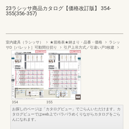
23ラシッサ商品カタログ【価格改訂版】 354-
355(356-357)
室内建具（ラシッサ）
★規格表★納まり・品番・価格
ラシッ
サD［パレット］可動間仕切り
引戸上吊方式／引違い戸3枚建
354
355
お探しのページは「カタログビュー」でごらんいただけます。カ
タログビューではweb上でパラパラめくりながらカタログをごら
んになれます。