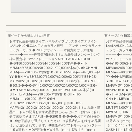
左ページから抽出された内容
右ページから抽出
おすすめ品番明細タイプパネルタイプガラスタイプデザイン
おすすめ品番明細
LAALAHLGHLGJ木目方向ガラス種類――アンティークガラスチ
LAALAHLGH
ェッカーガラス◆99HGデザイン−−−−木目方向ガラス種類
ェッカーガラス◆9
――――◆――――枠種類/機能おすすめ品番明細ノンケーシング
――――◆―――
枠︵固定枠︶WソフトモーションAPUH-W-❷20NZ-❺-❻-
WソフトモーションA
❼-6¥180,000¥244,000¥244,000¥244,000本体❺-❻▼H-
❼-6¥185,000¥24
MEM◆×2¥58,000×2¥90,000×2―¥90,000×2本体(左)❺-GH▼HL-
MEM◆×2¥58,000
MEM◆――¥90,000―本体(右)❺-GH▼HR-MEM◆――¥90,000―枠
MEM◆――¥90,00
YY-❼❷H-MWE3¥62,000¥62,000¥62,000¥62,000引手BE-HGS-
YY-❼❷H-MWE3¥5
MAFW×2¥1,000×2¥1,000×2¥1,000×2¥1,000×2ブレーキAPUH-9-
▲❷H-MWF5¥11,00
❷20NZ-❺-❻-❼-6¥140,000¥204,000¥204,000¥204,000本体❺-
MAFW×2¥1,000×2
❻▼H-MEM◆×2¥58,000×2¥90,000×2―¥90,000×2本体(左)❺-
❷20NZ-❺-❻-❼-6¥
GH▼HL-MEM◆――¥90,000―本体(右)❺-GH▼HR-
❻▼H-MEM◆×2¥58
MEM◆――¥90,000―枠YY-❼❷H-
GH▼HL-MEM◆――
MUT3¥22,000¥22,000¥22,000¥22,000引手BE-HGS-
MEM◆――¥90,00
MAFW×2¥1,000×2¥1,000×2¥1,000×2¥1,000×2おすすめ品番・商
MUT3¥16,000¥1
品コード内の記号おすすめ品番おこのみセレクトお好みに合わ
MWF5¥11,000¥11
せて選択できますAPUH-❶-❷20❸❹-❺-❻-❼-❽おすすめ品番の
MAFW×2¥1,000×
❶∼❽は下記より選択してください。※規格表内のおすすめ品番
枠見込み（mm）
は、が選択されています。❶機能WWソフトモーション9ブレー
（mm）115（薄
キ❷W呼称・▼DW呼称❷▼W寸法（mm）DW寸法（mm）
XA824111∼121X