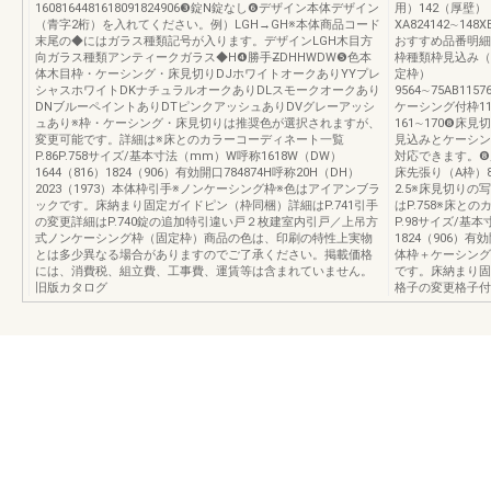
1608164481618091824906❸錠N錠なし❻デザイン本体デザイン
用）142（厚壁）
（青字2桁）を入れてください。例）LGH→GH※本体商品コード
XA824142∼148X
末尾の◆にはガラス種類記号が入ります。デザインLGH木目方
おすすめ品番明細
向ガラス種類アンティークガラス◆H❹勝手Z̶DHHWDW❺色本
枠種類枠見込み（
体木目枠・ケーシング・床見切りDJホワイトオークありYYプレ
定枠）
シャスホワイトDKナチュラルオークありDLスモークオークあり
9564∼75AB1157
DNブルーペイントありDTピンクアッシュありDVグレーアッシ
ケーシング付枠11
ュあり※枠・ケーシング・床見切りは推奨色が選択されますが、
161∼170❽床見
変更可能です。詳細は※床とのカラーコーディネート一覧
見込みとケーシン
P.86P.758サイズ/基本寸法（mm）W呼称1618W（DW）
対応できます。❽
1644（816）1824（906）有効開口784874H呼称20H（DH）
床先張り（A枠）8床
2023（1973）本体枠引手※ノンケーシング枠※色はアイアンブラ
2.5※床見切り
ックです。床納まり固定ガイドピン（枠同梱）詳細はP.741引手
はP.758※床と
の変更詳細はP.740錠の追加特引違い戸２枚建室内引戸／上吊方
P.98サイズ/基本
式ノンケーシング枠（固定枠）商品の色は、印刷の特性上実物
1824（906）有効
とは多少異なる場合がありますのでご了承ください。掲載価格
体枠＋ケーシング
には、消費税、組立費、工事費、運賃等は含まれていません。
です。床納まり固
旧版カタログ
格子の変更格子付