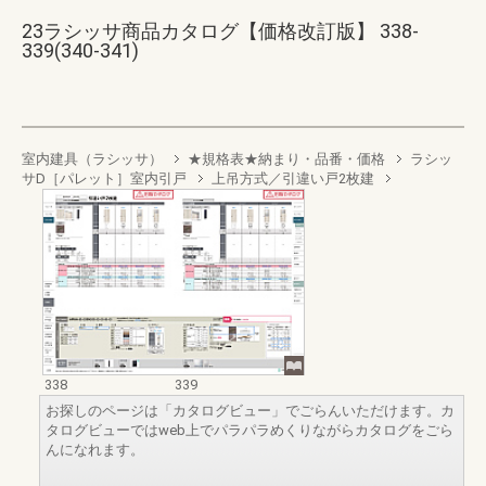
23ラシッサ商品カタログ【価格改訂版】 338-
339(340-341)
室内建具（ラシッサ）
★規格表★納まり・品番・価格
ラシッ
サD［パレット］室内引戸
上吊方式／引違い戸2枚建
338
339
お探しのページは「カタログビュー」でごらんいただけます。カ
タログビューではweb上でパラパラめくりながらカタログをごら
んになれます。