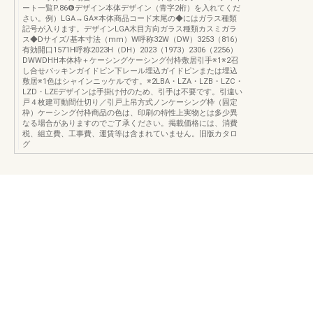
ート一覧P.86❻デザイン本体デザイン（青字2桁）を入れてくだ
さい。例）LGA→GA※本体商品コード末尾の◆にはガラス種類
記号が入ります。デザインLGA木目方向ガラス種類カスミガラ
ス◆Dサイズ/基本寸法（mm）W呼称32W（DW）3253（816）
有効開口1571H呼称2023H（DH）2023（1973）2306（2256）
DWWDHH本体枠＋ケーシングケーシング付枠敷居引手※1※2召
し合せパッキンガイドピン下レール埋込ガイドピンまたは埋込
敷居※1色はシャインニッケルです。※2LBA・LZA・LZB・LZC・
LZD・LZEデザインは手掛け付のため、引手は不要です。引違い
戸４枚建可動間仕切り／引戸上吊方式ノンケーシング枠（固定
枠）ケーシング付枠商品の色は、印刷の特性上実物とは多少異
なる場合がありますのでご了承ください。掲載価格には、消費
税、組立費、工事費、運賃等は含まれていません。旧版カタロ
グ