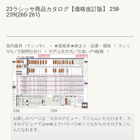
23ラシッサ商品カタログ【価格改訂版】 258-
259(260-261)
室内建具（ラシッサ）
★規格表★納まり・品番・価格
ラシッ
サS／可動間仕切り
引戸上吊方式／引違い戸4枚建
258
259
お探しのページは「カタログビュー」でごらんいただけます。カ
タログビューではweb上でパラパラめくりながらカタログをごら
んになれます。