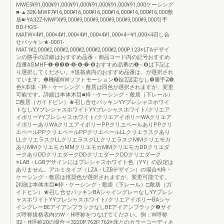
MWE5¥91,000¥91,000¥91,000¥91,000¥91,000¥91,000ケーシング
■-▲32K-MWF7¥16,000¥16,000¥16,000¥16,000¥16,000¥16,000敷
居■-YA32Z-MWFX¥9,000¥9,000¥9,000¥9,000¥9,000¥9,000引手
BD-HGS-
MAFW×4¥1,000×4¥1,000×4¥1,000×4¥1,000×4―¥1,000×4召し合
せパッキン★-0001-
MAT1¥2,000¥2,000¥2,000¥2,000¥2,000¥2,000P.123※LTAデザイ
ンの勝手の詳細はおすすめ品番・商品コード内の記号おすすめ
品番ASMHF-❶-❷❸❹-❺-❻-❼-❽おすすめ品番の❶∼❽は下記よ
り選択してください。※規格表内のおすすめ品番は、が選択され
ています。❶機能WWソフトモーション❸錠Z設定なし❹勝手Z̶❺
色※本体・枠・ケーシング・敷居は同色が選択されますが、変更
可能です。詳細は本体木目■枠・ケーシング・敷居（下レール）
□敷居（ガイドピン）★召し合せパッキンYYプレシャスホワイ
トなしYYプレシャスホワイトYYプレシャスホワイト/クリエア
イボリーYYプレシャスホワイト/クリエアイボリーWAクリエア
イボリーありWAクリエアイボリーPPクリエペールありPPクリ
エペールPPクリエペールPPクリエペールLLクリエラスクあり
LLクリエラスクLLクリエラスクLLクリエラスクMMクリエモカ
ありMMクリエモカMMクリエモカMMクリエモカDDクリエダ
ークありDDクリエダークDDクリエダークDDクリエダーク
※LAB・LGBデザインにはプレシャスホワイト色（YY）の設定は
ありません。アルミタイプ（LZA・LZBデザイン）の場合※枠・
ケーシング・敷居は推奨色が選択されますが、変更可能です。
詳細は本体木目■枠・ケーシング・敷居（下レール）□敷居（ガ
イドピン）★召し合せパッキンBAシャイングレーなしYYプレシ
ャスホワイトYYプレシャスホワイト/クリエアイボリーBAシャ
イングレーBEアイアンブラックなしBEアイアンブラック❷サイ
ズ呼称規格表内のW・H呼称をつなげてください。例：W呼称
32・H呼称20の場合⇒3220P.762P.762※床とのカラーコーディネ