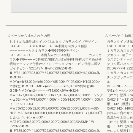
左ページから抽出された内容
右ページから抽出
おすすめ品番明細タイプパネルタイプガラスタイプデザイン
ガラスタイプ通風
LAALACLBBLAGLAHLAYLBALGA木目方向ガラス種類
LGCLHCLGGLGH
―――――――カスミガラス◆9999999Dデザイン
ミガラスカスミガ
LABLADLAFLGB−−−−木目方向ガラス種類―――――――カスミガ
グガラス+格子エ
ラス◆999――――D枠種類/機能/仕様W呼称H呼称おすすめ品番
ラスアンティーク
明細ケーシング付枠Wソフトモーションガイドピン仕様︵埋込
クリル系パネルア
ガイドピン︶3220ASMHF-W-3220ZZ-❺-❻-
DDDGPFFFH922
❼-5¥341,000¥393,000¥469,000¥557,000¥557,000¥469,000本体
ミガラスカスミガ
❺-❻08H-
チングガラス―エ
MDY◆×4¥53,000×4¥66,000×4¥85,000×4¥107,000×4¥108,000×4―
ル
本体(左)❺-❻08HL-MDY◆×2―――――¥85,000×2本体(右)❺-
DD―GNF―P―――――2¥
❻08HR-MDY◆×2―――――¥85,000×2枠■-❼32H-
受5▲ケーシング
MWE5¥77,000¥77,000¥77,000¥77,000¥77,000¥77,000ケーシング
（mm）壁厚（m
■-▲32H-MWF7¥14,000¥14,000¥14,000¥14,000¥14,000¥14,000ガ
XA824111∼121X
イドピン□-0003-
用）142（厚壁）
MWC5¥32,000¥32,000¥32,000¥32,000¥32,000¥32,000引手BD-
XA824142∼148X
HGS-MAFW×4¥1,000×4¥1,000×4¥1,000×4¥1,000×4―¥1,000×4召
お好みに合わせて
し合せパッキン★-0001-
受注から工場出荷
MAT1¥2,000¥2,000¥2,000¥2,000¥2,000¥2,00023ASMHF-W-
（mm）壁厚（mm
3223ZZ-❺-❻-
用）BB142（厚
❼-5¥385,000¥441,000¥529,000¥633,000¥633,000¥529,000本体
せにより壁厚11