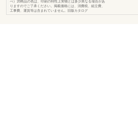
べ）20商品の色は、印刷の特性上実物とは多少異なる場合があ
りますのでご了承ください。掲載価格には、消費税、組立費、
工事費、運賃等は含まれていません。旧版カタログ