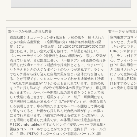
左ページから抽出された内容
右ページから抽出
通風効果シミュレーション例●風速1m／秒の風を 採り入れた
室内用窓デコマド
ときの室内温度変化 （窓開閉後2分）※解析条件初期室内温
ョンなど、光や風
度：30°c 外気温度：26°c26℃27℃28℃29℃30℃広範
したいデコマド。
囲にわたり、涼しい空気が通り抜けて、２部屋とも涼しい。
P.84ランマ付
《ルーバーデザイン》2分後枠と本体の隙間から、涼しい空気が
も、ランマ付ドア
流れているが、まだ部屋は暑い。《一般ドア》2分後風の流れを
心。プライバシー
利用した快適エコライフ断熱性や採光性とともに、住まいづく
はP.51室内用
りを考えるときの大切なポイントのひとつが通風です。ラシッ
きに採り入れたい
サなら外部から採り込んだ自然の風を住まい全体に行き渡らせ
によって空気の流
ることが可能です。シミュレーションでわかる通風効果！秒速
す。詳細はP.80
1mの風で体感温度が1℃下がるとも言われています。自然の風
けおすすめリビン
を上手に採り込めば、約2分で部屋全体の温度は下がり、扉を閉
スク突出し窓両開
めたままでも、ルーバーを開放し風の通り道をつくることで涼
しく快適に過ごせます。通風タイプドア・引戸・可動間仕切り
引戸機能性に優れた通風タイプ（LTAデザイン）が、快適な暮ら
しを実現します。扉を閉めたままでルーバーを開放して風の通
り道をつくると、外部から採り込んだ自然の風が住まいの隅々
にまで行き渡ります。消費電力を抑える省エネにも繋がり、人
にも環境にも配慮した建具です。本体選択時の注意点詳細は
P.123Comfortableおすすめリビング／寝室ルーバーで通風量と
視線をコントロールすることができます。室内引戸 Vレール方
式 引違い戸LTAクリエダークロック付開閉レバー（LIXIL調