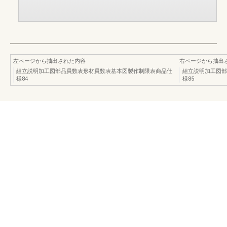
左ページから抽出された内容
右ページから抽出
組立説明加工図部品員数表形材員数表基本図製作制限表商品仕
組立説明加工図部
様84
様85