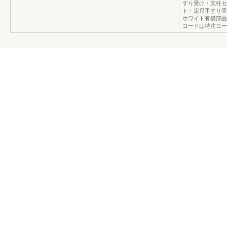
すり受け・支柱セ
ト・定尺手すり受
ホワイト有償部品
コードは特注コー