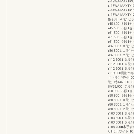
●-12WA-MAXT
●-13WA-MAXT
●-14WA-MAXT
●-15WA-MAXT
格子用 ４段1セット●
¥45,600 ５段1セ
¥45,600 ６段1セ
¥61,500 ７段1セ
¥61,500 ８段1セ
¥61,500 ９段1セ
¥86,800１０段1
¥86,800１１段1
¥86,800１２段1
¥112,300１３段
¥112,300１４段
¥112,300１５段
¥119,300樹脂パ
（ 4段）特¥44,0
段）特¥44,000 
特¥58,900 ７段
¥58,900 ８段1セ
¥58,900 ９段1セ
¥80,800１０段1
¥80,800１１段1
¥80,800１２段1
¥103,600１３段
¥103,600１４段
¥103,600１５段
¥108,700■
りHBホワイトH