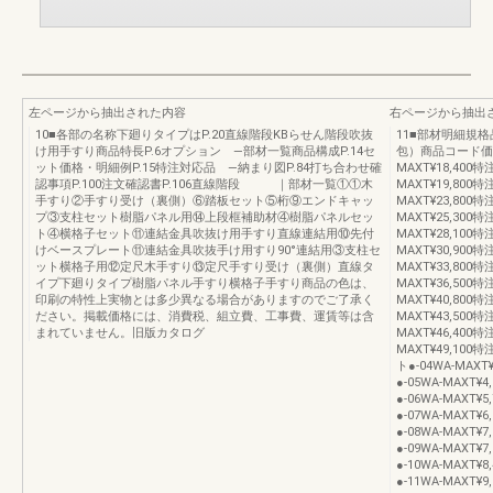
左ページから抽出された内容
右ページから抽出
10■各部の名称下廻りタイプはP.20直線階段KBらせん階段吹抜
11■部材明細規
け用手すり商品特長P.6オプション —部材一覧商品構成P.14セ
包）商品コード価格
ット価格・明細例P.15特注対応品 —納まり図P.84打ち合わせ確
MAXT¥18,400特
認事項P.100注文確認書P.106直線階段 ｜部材一覧①①木
MAXT¥19,800特
手すり②手すり受け（裏側）⑥踏板セット⑤桁⑨エンドキャッ
MAXT¥23,800特
プ③支柱セット樹脂パネル用⑭上段框補助材④樹脂パネルセッ
MAXT¥25,300特
ト④横格子セット⑪連結金具吹抜け用手すり直線連結用⑩先付
MAXT¥28,100特
けベースプレート⑪連結金具吹抜手け用すり90°連結用③支柱セ
MAXT¥30,900特
ット横格子用⑫定尺木手すり⑬定尺手すり受け（裏側）直線タ
MAXT¥33,800
イプ下廻りタイプ樹脂パネル手すり横格子手すり商品の色は、
MAXT¥36,500
印刷の特性上実物とは多少異なる場合がありますのでご了承く
MAXT¥40,800
ださい。掲載価格には、消費税、組立費、工事費、運賃等は含
MAXT¥43,500
まれていません。旧版カタログ
MAXT¥46,400
MAXT¥49,10
ト●-04WA-MAX
●-05WA-MAXT
●-06WA-MAXT
●-07WA-MAXT
●-08WA-MAXT
●-09WA-MAXT
●-10WA-MAXT
●-11WA-MAXT