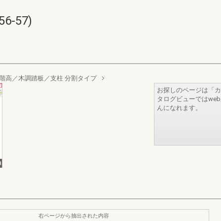
6-57)
階高／木調踏板／支柱 分割タイプ
お探しのページは「カ
タログビューではwe
んになれます。
右ページから抽出された内容