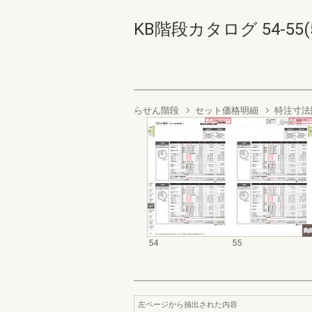
KB階段カタログ 54-55(5
らせん階段
セット価格明細
特注寸法
54
55
左ページから抽出された内容