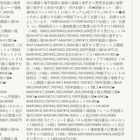
壁支柱踊り場壁
55入隅踊り場平面踊り場踊り場踊り場手すり壁壁支柱踊り場壁
商品コード価格
踊り場手すり支柱※右廻り（R)※右廻り（R)■踏板セット・踊り
3001特
場HBホワイトHCライトHDミディアムHEブラウンHFダーク◆廻
U12K-
り方向Ｌ左廻りＲ右廻り※階段下から見て左廻りをL、右廻りをR
り入隅踊り場HA-
としています。10987654321111098765432111右廻り（R）左廻
2-
り（L）明細商品コード価格数量小計数量小計①手すり14段特注
ット入隅踊り場
（14段）特¥22,6001特¥22,6001特¥22,600②手すり受けセット14
WTU2-
段HA-NTU14K-MARS¥59,7001¥59,7001¥59,700③踊り場手すり
-H12BU◆-
入隅踊り場HA-WAT1-MARS¥12,3001¥12,300平面踊り場HA-
プ下12段特注（12
WAT2-MARS¥12,3001¥12,300④踊り場手すり受けセット入隅踊
子セット１12段特
り場HA-WTU1-MARS¥32,2001¥32,200平面踊り場HA-WTU2-
00格子セット２12
MARS¥32,2001¥32,200⑤支柱分割タイプ上14段HA-H14BU◆-
00格子セット３12
MARS¥32,5001¥32,5001¥32,500支柱分割タイプ下14段特注（14
700⑦踊り場格子セ
段）特¥154,7001特¥154,7001特¥154,700⑥格子セット１14段特
0平面踊り場HA-
注（14段）特¥107,3001特¥107,3001特¥107,300格子セット２14
MSK2◆-
段特注（14段）特¥50,7001特¥50,7001特¥50,700格子セット３14
隅踊り場■-
段特注（14段）特¥50,7001特¥50,7001特¥50,700⑦踊り場格子セ
W2◆-
ット入隅踊り場HA-WK1-MARS¥21,7001¥21,700平面踊り場HA-
WK2-MARS¥21,7001¥21,700⑧踏板セット2枚入■-MSK2◆-
NDK-
MARS¥167,2006¥1,003,2006¥1,003,200⑨踊り場入隅踊り場■-
板フレーム平面踊り
MW1◆-MARS¥210,1001¥210,100平面踊り場■-MW2◆-
26,800特
MARS¥210,1001¥210,100⑩台座セットHA-ND◆-
合蹴込パネルセッ
MARS¥42,0001¥42,0001¥42,000⑪台座カバーHA-NDK-
1,500セット合計
MARS¥18,3001¥18,3001¥18,300⑫踊り場段板フレーム平面踊り
格数量小計数量小計
場ZZ-WDF-MARS¥6,9001¥6,900セット合計特¥1,818,000特
特¥21,900②手
¥1,824,900【オプション】蹴込パネル追加の場合蹴込パネルセッ
ト14段特注（14段）特¥84,5001特¥84,5001特¥84,500セット合計
り入隅踊り場HA-
特¥1,902,500特¥1,909,400明細商品コード価格数量小計数量小計
2-
①手すり15段特注（15段）特¥24,6001特¥24,6001特¥24,600②手
ット入隅踊り場
すり受けセット15段HA-NTU15K-