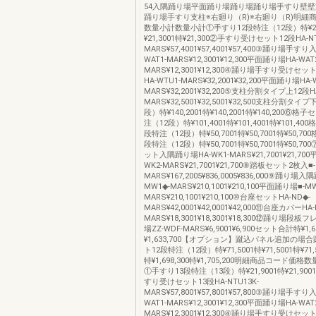
54入隅踊り場平面踊り場踊り場踊り場手すり壁
踊り場手すり支柱※右廻り（R)※右廻り（R)明細
数量小計数量小計①手すり12段特注（12段）特¥21,
¥21,3001特¥21,300②手すり受けセット12段HA-NT
MARS¥57,4001¥57,4001¥57,400③踊り場手す
WAT1-MARS¥12,3001¥12,300平面踊り場HA-WAT
MARS¥12,3001¥12,300④踊り場手すり受けセ
HA-WTU1-MARS¥32,2001¥32,200平面踊り場HA-
MARS¥32,2001¥32,200⑤支柱分割タイプ上12段HA
MARS¥32,5001¥32,5001¥32,500支柱分割タイ
段）特¥140,2001特¥140,2001特¥140,200⑥格
注（12段）特¥101,4001特¥101,4001特¥101,4
段特注（12段）特¥50,7001特¥50,7001特¥50,7
段特注（12段）特¥50,7001特¥50,7001特¥50,
ット入隅踊り場HA-WK1-MARS¥21,7001¥21,70
WK2-MARS¥21,7001¥21,700⑧踏板セット2枚入■-
MARS¥167,2005¥836,0005¥836,000⑨踊り場入
MW1◆-MARS¥210,1001¥210,100平面踊り場■-M
MARS¥210,1001¥210,100⑩台座セットHA-ND◆-
MARS¥42,0001¥42,0001¥42,000⑪台座カバーHA-
MARS¥18,3001¥18,3001¥18,300⑫踊り場段
場ZZ-WDF-MARS¥6,9001¥6,900セット合計特¥1,6
¥1,633,700【オプション】蹴込パネル追加の場
ト12段特注（12段）特¥71,5001特¥71,5001特¥7
特¥1,698,300特¥1,705,200明細商品コード価
①手すり13段特注（13段）特¥21,9001特¥21,9001
すり受けセット13段HA-NTU13K-
MARS¥57,8001¥57,8001¥57,800③踊り場手す
WAT1-MARS¥12,3001¥12,300平面踊り場HA-WAT
MARS¥12,3001¥12,300④踊り場手すり受けセ