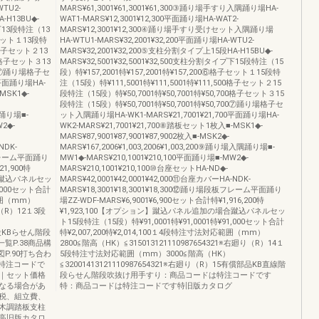
WTU2-
MARS¥61,3001¥61,3001¥61,300③踊り場手すり入隅踊り場HA-
-H13BU◆-
WAT1-MARS¥12,3001¥12,300平面踊り場HA-WAT2-
プ下13段特注（13
MARS¥12,3001¥12,300④踊り場手すり受けセット入隅踊り場
子セット１13段特
HA-WTU1-MARS¥32,2001¥32,200平面踊り場HA-WTU2-
00格子セット２13
MARS¥32,2001¥32,200⑤支柱分割タイプ上15段HA-H15BU◆-
00格子セット３13
MARS¥32,5001¥32,5001¥32,500支柱分割タイプ下15段特注（15
700⑦踊り場格子セ
段）特¥157,2001特¥157,2001特¥157,200⑥格子セット１15段特
0平面踊り場HA-
注（15段）特¥111,5001特¥111,5001特¥111,500格子セット２15
MSK1◆-
段特注（15段）特¥50,7001特¥50,7001特¥50,700格子セット３15
段特注（15段）特¥50,7001特¥50,7001特¥50,700⑦踊り場格子セ
隅踊り場■-
ット入隅踊り場HA-WK1-MARS¥21,7001¥21,700平面踊り場HA-
W2◆-
WK2-MARS¥21,7001¥21,700⑧踏板セット1枚入■-MSK1◆-
MARS¥87,9001¥87,9001¥87,9002枚入■-MSK2◆-
NDK-
MARS¥167,2006¥1,003,2006¥1,003,200⑨踊り場入隅踊り場■-
板フレーム平面踊り
MW1◆-MARS¥210,1001¥210,100平面踊り場■-MW2◆-
21,900特
MARS¥210,1001¥210,100⑩台座セットHA-ND◆-
合蹴込パネルセッ
MARS¥42,0001¥42,0001¥42,000⑪台座カバーHA-NDK-
8,000セット合計
MARS¥18,3001¥18,3001¥18,300⑫踊り場段板フレーム平面踊り
応範囲（mm）
場ZZ-WDF-MARS¥6,9001¥6,900セット合計特¥1,916,200特
り（R）12１3段
¥1,923,100【オプション】蹴込パネル追加の場合蹴込パネルセッ
ト15段特注（15段）特¥91,0001特¥91,0001特¥91,000セット合計
線階段KBらせん階段
特¥2,007,200特¥2,014,100１4段特注寸法対応範囲（mm）
覧P.38商品構
2800≦階高（HK）≦315013121110987654321※右廻り（R）14１
P.90打ち合わ
5段特注寸法対応範囲（mm）3000≦階高（HK）
は特注コードで
≦32001413121110987654321※右廻り（R）15有償部品KB直線階
｜セット価格
段らせん階段吹抜け用手すり：商品コードは特注コードです
なる場合があ
特：商品コードは特注コードです特旧版カタログ
税、組立費、
木調踏板支柱
高旧版カタロ