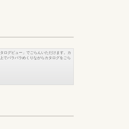
タログビュー」でごらんいただけます。カ
b上でパラパラめくりながらカタログをごら