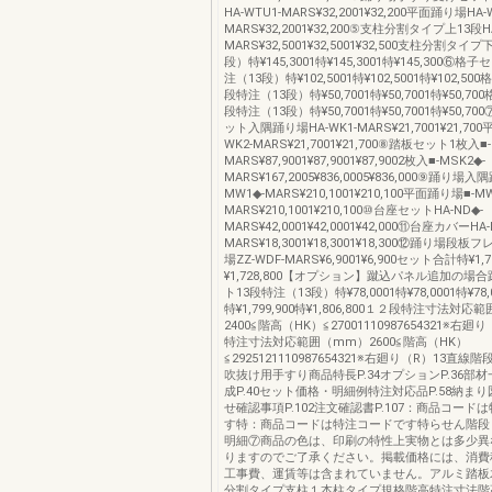
HA-WTU1-MARS¥32,2001¥32,200平面踊り場HA-
MARS¥32,2001¥32,200⑤支柱分割タイプ上13段HA
MARS¥32,5001¥32,5001¥32,500支柱分割タイ
段）特¥145,3001特¥145,3001特¥145,300⑥格
注（13段）特¥102,5001特¥102,5001特¥102,5
段特注（13段）特¥50,7001特¥50,7001特¥50,7
段特注（13段）特¥50,7001特¥50,7001特¥50,
ット入隅踊り場HA-WK1-MARS¥21,7001¥21,70
WK2-MARS¥21,7001¥21,700⑧踏板セット1枚入■-
MARS¥87,9001¥87,9001¥87,9002枚入■-MSK2◆-
MARS¥167,2005¥836,0005¥836,000⑨踊り場入
MW1◆-MARS¥210,1001¥210,100平面踊り場■-M
MARS¥210,1001¥210,100⑩台座セットHA-ND◆-
MARS¥42,0001¥42,0001¥42,000⑪台座カバーHA-
MARS¥18,3001¥18,3001¥18,300⑫踊り場段
場ZZ-WDF-MARS¥6,9001¥6,900セット合計特¥1,7
¥1,728,800【オプション】蹴込パネル追加の場
ト13段特注（13段）特¥78,0001特¥78,0001特¥7
特¥1,799,900特¥1,806,800１２段特注寸法対
2400≦階高（HK）≦27001110987654321※右廻
特注寸法対応範囲（mm）2600≦階高（HK）
≦2925121110987654321※右廻り（R）13直
吹抜け用手すり商品特長P.34オプションP.36部材一
成P.40セット価格・明細例特注対応品P.58納まり図
せ確認事項P.102注文確認書P.107：商品コード
す特：商品コードは特注コードです特らせん階段
明細⑦商品の色は、印刷の特性上実物とは多少異
りますのでご了承ください。掲載価格には、消費
工事費、運賃等は含まれていません。アルミ踏板
分割タイプ支柱１本柱タイプ規格階高特注寸法階