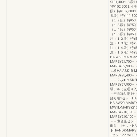
¥101,400１３段
特¥102,500１４
段）特¥107,300
５段）特¥111,50
（１２段）特¥50,7
（１３段）特¥50,7
（１４段）特¥50,7
（１５段）特¥50,7
注（１２段）特¥50,
注（１３段）特¥50,
注（１４段）特¥50,
注（１５段）特¥5
HA-WK1-MARS
MARS¥21,70
MARS¥52,900
１枚HA-ASK1R-M
MARS¥98,400
－－２枚■-MSK2L
MARS¥87,900
場アルミ左廻り入隅踊
－平面踊り場1セット
踊り場1セットHA-
HA-AW2R-MA
MW1L-MARS¥2
MARS¥210,1
MARS¥210,10
－－⑩台座セット左廻
廻り－1セットHA-
トHA-NDK-MA
1セットZZ-WDF