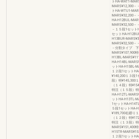
トHA-WAT1-MA
MARS¥12,3
トHA-WTU1-MA
MARS¥32,2
HA-H12BUL-MA
MARS¥32,500－
－１５段1セットHA
セットHA-H12BU
H13BUR-MARS
MARS¥32,500－
－分割タイプ 下左
MARS¥107,90
H13BL-MARS¥
HA-H14BL-MA
ットHA-H15BL-
１２段1セットHA-
¥140,200１３段
段）特¥145,300
（１４段）特¥154,
特注（１５段）特¥
HA-H12TL-MA
ットHA-H13TL-
1セットHA-H14T
５段1セットHA-H1
¥189,700右廻り
（１２段）特¥172,
特注（１３段）特¥1
MARS¥151,40
H15TR-MARS¥
１２段1セットHA-