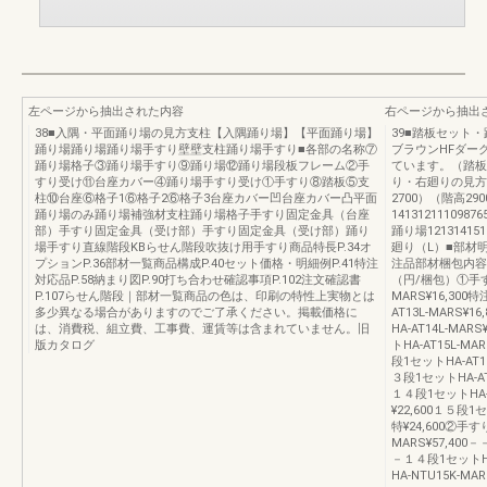
左ページから抽出された内容
右ページから抽出
38■入隅・平面踊り場の見方支柱【入隅踊り場】【平面踊り場】
39■踏板セット・
踊り場踊り場踊り場手すり壁壁支柱踊り場手すり■各部の名称⑦
ブラウンHFダー
踊り場格子③踊り場手すり⑨踊り場⑫踊り場段板フレーム②手
ています。（踏板
すり受け⑪台座カバー④踊り場手すり受け①手すり⑧踏板⑤支
り・右廻りの見方●
柱⑩台座⑥格子1⑥格子2⑥格子3台座カバー凹台座カバー凸平面
2700）（階高29
踊り場のみ踊り場補強材支柱踊り場格子手すり固定金具（台座
14131211109876
部）手すり固定金具（受け部）手すり固定金具（受け部）踊り
踊り場121314151
場手すり直線階段KBらせん階段吹抜け用手すり商品特長P.34オ
廻り（L）■部材
プションP.36部材一覧商品構成P.40セット価格・明細例P.41特注
注品部材梱包内容
対応品P.58納まり図P.90打ち合わせ確認事項P.102注文確認書
（円/梱包）①手す
P.107らせん階段｜部材一覧商品の色は、印刷の特性上実物とは
MARS¥16,300
多少異なる場合がありますのでご了承ください。掲載価格に
AT13L-MARS¥
は、消費税、組立費、工事費、運賃等は含まれていません。旧
HA-AT14L-MA
版カタログ
トHA-AT15L-M
段1セットHA-AT1
３段1セットHA-AT
１４段1セットHA-
¥22,600１５段1
特¥24,600②手
MARS¥57,400－
－１４段1セットHA
HA-NTU15K-