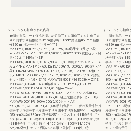
左ページから抽出された内容
右ページから抽出
16明細商品コード価格数量小計片側手すり両側手すり片側手す
17明細商品コー
り両側手すり踏板幅850mm踏板幅950mm踏板幅850mm踏板
り両側手すり踏板幅
幅950mm①木手すり14段■-14TG-
幅950mm①木手すり
MAXT¥46,40012¥46,400¥46,400ー¥92,800②手すり受け14段
MAXT¥46,40012
●-14WA-MAXT¥11,30012¥11,300¥11,300¥22,600③支柱セット樹
●-14WA-MAXT¥1
脂パネル用14段●-14SP-
格子用14段●-14SK-M
MAXT¥82,90012¥82,900¥82,900¥165,800④樹脂パネルセット14
横格子セット14段●-
段▲-14PZ-MAXT¥137,60012¥137,600¥137,600¥275,200⑤桁R14
MAXT¥17,60012¥
段●-14KZM-MAXT¥176,10011¥176,100¥176,100¥176,100桁L14
MAXT¥176,10011
段●-14KZH-MAXT¥176,10011¥176,100¥176,100¥176,100⑥踏板
MAXT¥176,1001
セット850mm1枚■-Z1FS-MAXW¥36,50011¥36,5003枚■-Z3FS-
850mm1枚■-Z1FS
MAXW¥78,60044¥314,400踏板セット950mm1枚■-Z1FW-
MAXW¥78,6004
MAXW¥44,90011¥44,900¥44,9003枚■-Z3FW-
MAXW¥44,90011¥
MAXW¥87,00044¥348,000¥348,000⑨エンドキャップ2個■-EC-
MAXW¥87,0004
MAXW¥1,40012¥1,400¥1,400¥2,800⑭上段框補助材1個●-JH◎-
MAXW¥1,40012
MAXW¥6,30011¥6,300¥6,300¥6,300セット合計
MAXW¥6,30011¥6
¥989,000¥1,031,000ー¥1,310,600明細商品コード価格数量小計片
ー¥1,084,4
側手すり両側手すり片側手すり両側手すり踏板幅850mm踏板幅
片側手すり両側手
950mm踏板幅850mm踏板幅950mm①木手すり14段特注（14
850mm踏板幅9
段）特￥58,00012特¥58,000特¥58,000ー特¥116,000②手すり受
￥58,00012特¥5
け14段特注（14段）特￥14,10012特¥14,100特¥14,100特
特注（14段）特￥14,
¥28,200③支柱セット樹脂パネル用14段特注（14段）特
セット横格子用14段