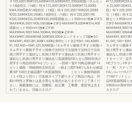
￥103,60012特¥103,600特¥103,600特¥207,200④樹脂パネルセッ
¥112,300特¥2
ト14段特注（14段）特￥172,00012特¥172,000特¥172,000特
￥22,00012特¥2
¥344,000⑤桁R14段特注（14段）特￥220,20011特¥220,200特
段）特￥220,20011
¥220,200特¥220,200桁L14段特注（14段）特￥220,20011特
注（14段）特￥220,
¥220,200特¥220,200特¥220,200⑥踏板セット850mm1枚■-Z1FS-
板セット850mm1枚■
MAXW¥36,50011¥36,5003枚■-Z3FS-MAXW¥78,60044¥314,400
Z3FS-MAXW¥78
踏板セット950mm1枚■-Z1FW-
MAXW¥44,90011¥
MAXW¥44,90011¥44,900¥44,9003枚■-Z3FW-
MAXW¥87,0004
MAXW¥87,00044¥348,000¥348,000⑨エンドキャップ2個■-EC-
MAXW¥1,40012¥
MAXW¥1,40012¥1,400¥1,400¥2,800セット合計特¥1,140,400特
¥1,041,100
¥1,182,400ー特¥1,531,500樹脂パネル手すり横格子手すり樹脂パ
ネル手すり横格子
ネル手すり横格子手すり規格寸法特注寸法規格寸法特注寸法吹
抜け用手すり連結
抜け用手すり連結なし吹抜け用手すり連結あり吹抜け用手すり
連結なし吹抜け用
連結なし吹抜け用手すり連結あり直線階段KBらせん階段吹抜け
ドキャップ・定尺
用手すり商品特長P.6オプション —部材一覧P.10商品構成P.14
HEブラウンHF
セット価格・明細例特注対応品 —納まり図P.84打ち合わせ確認
ト・桁・ステップ
事項P.100注文確認書P.106直線階段 ｜セット価格明細例
HAシルバーHJ
（１４段上り切り）①直線タイプ下廻りタイプ商品の色は、印
アHMマットミン
刷の特性上実物とは多少異なる場合がありますのでご了承くだ
品KB直線階段ら
さい。掲載価格には、消費税、組立費、工事費、運賃等は含ま
S850mm用W
れていません。旧版カタログ
カタログ