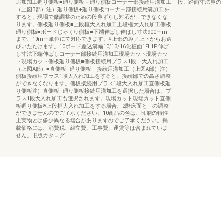
追加加工廻り側板■廻り側板＋廻り側板コーナー部接続用溝加工
段。踏面寸法鼻の
（上図B部）注）廻り側板+廻り側板コーナー部接続用溝加工を
すると、現場で微調整のための段鼻ずらし対応が できなくな
ります。側板廻り側板■上段框大入れ加工上段框大入れ加工側板
廻り側板■ボードじゃくり側板■下端伸ばし伸ばし寸法900mm
まで、10mm単位にて対応できます。※上部のみ／上下からお選
びいただけます。10ボード差込溝幅10/13/16化粧面1FL1P伸ば
し寸法下端伸ばしコーナー部接続用溝加工現場カット現場カッ
ト現場カット側板廻り側板■側板接続用プラス1段 大入れ加工
（上図A部）■直側板+廻り側板 接続用溝加工（上図A部）注）
側板接続用プラス1段大入れ加工をすると、接続部での高さ調整
ができなくなります。側板接続用プラス1段大入れ加工直側板廻
り側板注）直側板+廻り側板接続用溝加工を選択した場合は、プ
ラス1段大入れ加工も選択されます。現場カット現場カット直側
板廻り側板※上段框大入れ加工をする場合、2階床面と の調整
ができませんのでご了承ください。10商品の色は、印刷の特性
上実物とは多少異なる場合がありますのでご了承ください。掲
載価格には、消費税、組立費、工事費、運賃等は含まれていま
せん。旧版カタログ