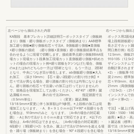
左ページから抽出された内容
右ページから抽出
KA階段 基本プレカット詳細説明①—ボックスタイプ（側板納
ボックス用2面化
まり）側板・廻り側板ボックスタイプ（側板納まり）AAB標準
場上段框踏板廻り
加工廻り側板■廻り側板柱芯々寸法A、B側板廻り側板■直側板
長さ正寸カット踊
+廻り側板の接続 （廻り側板+直側板）廻り側板接続基準点を
間口奥行例）柱芯
合わせるように現場で切断します。接続基準点廻り側板BBAA現
12.5mm、側
場カット現場カット段鼻加工現場カット直側板廻り側板※斜めカ
910-105-（12.
ットの場合の現場カット例※廻り踏板を3つつなげた場合、側板
ザインシステムで
のaまたはbのどちらか一方は1部材となり、もう一方は、2部材
自動計算されます
となり、中央につなぎ目が発生します。ab側板廻り側板■大入
×2）-（側板
れ加工 （深さ10mm）【芯々違い2段廻りの割り付け例】※
奨２mm）標準加
芯々寸法が異なる場合、廻り踏板の割り付けは均等になりませ
芯々910mm、柱
ん。廻り踏板の柱芯々寸法違いの加工は行っておりませんの
21mm（両側側板
で、規格品を現場加工してお使いください。45°45°（標準）蹴
（12.5×2）-（
込溝幅６mm、 鼻の出寸法20mm、 指定踏面寸法
インシステムで自
（0.5mm単位） ↓（変更）蹴込溝幅
（ボード厚×2）-
13/18.5mm※変更に伴う加算額はP.9参照。※上段框の加工は現
数- クリ
場加工となります。・A、B＝９１０ｍｍ以下※90°４段廻りを含
寸法】＝蹴上げ高さ
む場合は、910mmのみと なります。［A=Bの場合の対応範
1200・1500
囲］・AとBの寸法が１００ｍｍ差まで対応できます。※以下の
線用）■長さ・高
場合は、A≠Bの対応はできません。［A≠Bの場合の対応範囲］・
ト蹴込板（標準）
6段廻り（3段廻り×2）を含み、蹴上げ寸法が216mmを超える場
面寸法（0.
合・踊り場（側板納まり）を含む場合・90°４段廻りを含む場合
13/18.5mm