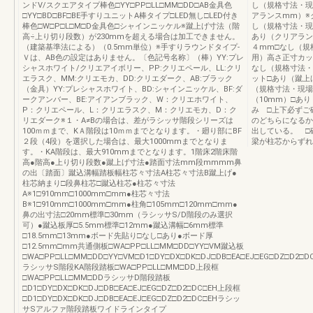
ンドV/スクエアタイプ棒色□YY□PP□LL□MM□DD□AB金具色
し（規格寸法・現
□YY□BD□BF□BE手すりユニットA棒タイプ□LED無し□LED付き
アランスmm）※
棒色□W□P□L□M□D金具色□シャインニッケル※蹴上げ寸法（階
し（規格寸法・現
高÷上り切り段数）が230mmを超える場合は加工できません。
あり（クリアラン
（建築基準法による）（0.5mm単位）※手すりラウンドタイプ‐
４mm□なし（規
Ｖは、AB色の設定はありません。〔色記号名称〕（棒）YY:プレ
用）高さ正寸カッ
シャスホワイト/クリエアイボリー、PP:クリエペール、LL:クリ
なし（規格寸法・
エラスク、MM:クリエモカ、DD:クリエダーク、AB:ブラック
ット□あり（蹴上
（金具）YY:プレシャスホワイト、BD:シャインニッケル、BF:ダ
（規格寸法・現場
ークアンバー、BE:アイアンブラック、W：クリエホワイト、
（10mm）□あり
P：クリエペール、L：クリエラスク、M：クリエモカ、D：ク
み □上下必ずご
リエダーク※１・A≠Bの場合は、差がラシッサ階段シリーズは
のどちらになるか
100ｍｍまで、KＡ階段は10ｍｍまでとなります。・廻り部にBF
出している。 □
２段（4段）を選択した場合は、最大1000mmまでとなりま
梁が柱芯からずれ
す。・KA階段は、最大910mmまでとなります。1階床2階床階
高●階高●上り切り段数●蹴上げ寸法●踏面寸法mm段mmmm鼻
の出〔踏面〕蹴込溝幅踏板幅柱芯々寸法A柱芯々寸法B蹴上げ●
柱芯納まり□段鼻柱芯□蹴込柱芯●柱芯々寸法
A※1□910mm□1000mm□mm●柱芯々寸法
B※1□910mm□1000mm□mm●柱角□105mm□120mm□mm●
鼻の出寸法□20mm標準□30mm（ラシッサS/D階段のみ選択
可）●蹴込板厚□5.5mm標準□12mm●蹴込溝幅□6mm標準
□18.5mm□13mm●ボード先貼り□なし□あり●ボード厚
□12.5mm□mm共通側板□WA□PP□LL□MM□DD□YY□VM蹴込板
□WA□PP□LL□MM□DD□YY□VM□D1□DY□DX□DK□DJ□DB□EA□EJ□EG□DZ□D2□D
ラシッサS階段KA階段踏板□WA□PP□LL□MM□DD上段框
□WA□PP□LL□MM□DDラシッサD階段踏板
□D1□DY□DX□DK□DJ□DB□EA□EJ□EG□DZ□D2□DC□EH上段框
□D1□DY□DX□DK□DJ□DB□EA□EJ□EG□DZ□D2□DC□EHラシッ
サSアルファ階段踏板ワイドラインタイプ