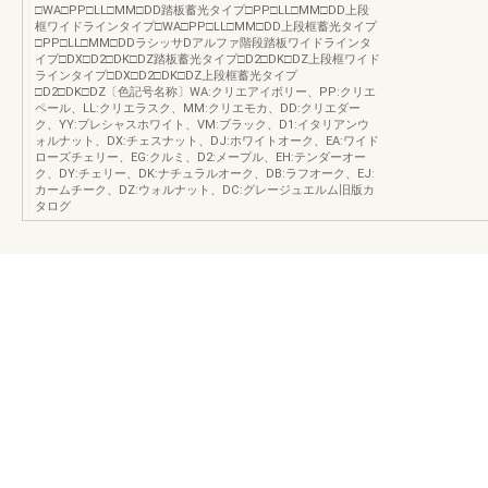
□WA□PP□LL□MM□DD踏板蓄光タイプ□PP□LL□MM□DD上段
框ワイドラインタイプ□WA□PP□LL□MM□DD上段框蓄光タイプ
□PP□LL□MM□DDラシッサDアルファ階段踏板ワイドラインタ
イプ□DX□D2□DK□DZ踏板蓄光タイプ□D2□DK□DZ上段框ワイド
ラインタイプ□DX□D2□DK□DZ上段框蓄光タイプ
□D2□DK□DZ〔色記号名称〕WA:クリエアイボリー、PP:クリエ
ペール、LL:クリエラスク、MM:クリエモカ、DD:クリエダー
ク、YY:プレシャスホワイト、VM:ブラック、D1:イタリアンウ
ォルナット、DX:チェスナット、DJ:ホワイトオーク、EA:ワイド
ローズチェリー、EG:クルミ、D2:メープル、EH:テンダーオー
ク、DY:チェリー、DK:ナチュラルオーク、DB:ラフオーク、EJ:
カームチーク、DZ:ウォルナット、DC:グレージュエルム旧版カ
タログ