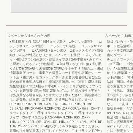
左ページから抽出された内容
右ページから抽出
■基本情報・必須記入1階段タイプ選択 □ラシッサS階段 □
側板プレカット詳
ラシッサSアルファ階段 □ラシッサD階段 □ラシッサDア
ボード差込溝幅10
ルファ階段 □KA階段2パターン選択 □ボックスタイプ※側板
カット注文確認書-
納まりのみの対応となります。3プレカット選択 □らくプレカ
書のダウンロード
ット4形状プラン5色選択・踏板タイプ選択6基本情報※必ずすべ
チェックマークも
て埋めてください7その他情報 ●直線用くさび□有□無●廻り用
13※下図に、上
くさび□有□無●取付説明書□有□無8壁付け手すり情報売上・納品
い。AF追加加工選
情報事業所コード 事業所名得意先コード得意先名届け先コー
b寸法□標準蹴上
ド下店（届け先）名コントラクターさま名現場名御社名ご担当
ット調整代）i寸
者名依頼日希望納品日メモ欄特記事項鼻の出〔踏面〕蹴込溝幅
法は、周辺の造作
踏板幅柱芯々寸法A柱芯々寸法B→→インテリア建材らくプレカ
法を変更できます
ット注文確認書-1基本情報12商品の色は、印刷の特性上実物と
＊ｊ寸法は、床幅
は多少異なる場合がありますのでご了承ください。掲載価格に
工□標準くり抜き
は、消費税、組立費、工事費、運賃等は含まれていません。
框先取付けの場合
□RP-01□RP-02R/L□RP-03R/L□RP-04R/L□RP-05R/L□RP-
なし □あり 
05（R/L）BF4□RP-06R/L□RP-07R/L□RP-08R/L■商品 □手すり
単板を手配ください
ラウンドタイプ □手すりラウンドタイプ-V □手すりスクエア
8/P/L/M/D
タイプ □手すりユニットA□RP-09R/L□RP-10R/L□RP-
粧済F部（最上段
11R/L□RP-12R/L□RP-13R/L□RP-14R/L□RP-14（R/L）BF4□RP-
加工内容標準変更
15R/L□RP-15（R/L）BF4形状プランNO.を選択してください。
mm）※クリアラ
専用の注文確認書②を利用してください。手すりラウンド/ラウ
寸法・現場カット