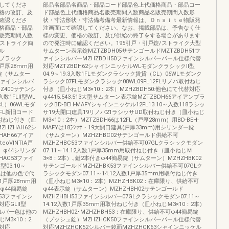
してくださ
部品名部品名商品・部品コード部品色上代価格商品・部品コー
格の改訂、及
ド部品色上代価格商品名販売期間入数商品名販売期間入数形
確認くださ
状・寸法形状・寸法備考備考最新情報は、Ｏｎｓｉｔｅ物販発
格商品・部品
注画面にて確認してください。なお、掲載部品は、予告なく仕
販売期間入数
様の変更、価格の改訂、及び供給の終了をする場合があります
/ストライク簡
ので発注時に確認ください。195引戸・引戸錠/ストライク大型
ル
サムターン表示錠MZTZBDH05サテンゴールドMZTZBDH51フ
ンブラック
ァインシルバーMZHZBDH50ファインシルバーパール仕様代替
TIA戸厚28mm用
対応MZTZBDH62シャインニッケルWLモダンクラシックⅡ型
示錠（サムター
04.9～19.3入数1FLモダンクラシック賃貸（CL）06WLモダンク
1ファインシルバ
ラシック07FLモダンクラシック08WL09FL12FLリノバ取付ねじ
Z400サテンシ
付き（皿小ねじM3×10：2本）MZHZBDH50:他色にて代替対応
数1FLⅡ型WL
φ4415.543.513大型サムターン表示錠MZTZBDH66アイアンブラ
L）06WLモダ
ックBD-BEH-MAFYシャインニッケル12FL13.10～入数118ラシッ
0FL新旧コード
サ19大開口建具19リノバ21ラシッサUD取付ねじ付き（皿小ねじ
取付ねじ付き（皿
M3×10：2本）MZTZBDH66は12FL（戸厚28mm）用BD-BEH-
HZHAH62シ
MAFYは18ﾗｼｯｻ・19大開口建具(戸厚33mm)用シリンダー錠
HAH66アイア
（サムターン）MZHZHBC02サテンゴールド供給不可
eoVINTIA戸
MZHZHBC53ファインシルバー供給不可07GLクラシックモダン
）φ44シリンダ
07.11～14.12入数1戸厚35mm用取付ねじ付き（皿小ねじＭ
HAC53ファイ
3×8：2本）､鍵2本付きφ44簡易錠（サムターン）MZHZHBK02
03.10～
サテンゴールドMZHZHBK53ファインシルバー供給不可07GLク
色は他の色で代
ラシックモダン07.11～14.12入数1戸厚35mm用取付ねじ付き
1戸厚28mm用
（皿小ねじＭ3×10：2本）MZHZHBK02：在庫限り、供給不可
φ44簡易錠
φ44表示錠（サムターン）MZHZHBH02サテンゴールド
K53ファインシ
MZHZHBH53ファインシルバー07GLクラシックモダン07.11～
対応GLⅡ型
14.12入数1戸厚35mm用取付ねじ付き（皿小ねじＭ3×10：2本）
シルバー色は他の
MZHZHBH02･MZHZHBH53：在庫限り、供給不可φ44簡易錠
M3×10：2
（プッシュ錠）MZHZHCK50ファインシルバーパール仕様代替
替対応
対応MZHZHCK52シルバー鏡面MZHZHCK63シャインニッケル