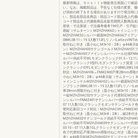
最新情報は、Ｏｎｓｉｔｅ物販発注画面にて確認
い。なお、掲載部品は、予告なく仕様の変更、価
び供給の終了をする場合がありますので発注時に
い。部品名部品名商品・部品コード部品色上代価
コード部品色上代価格商品名販売期間入数商品名
形状・寸法形状・寸法備考備考194引戸・引戸錠
易錠（サムターン）MZHZHAK62シャインニッケ
MZHZHAK52シルバー鏡面MZHZHAK66アイア
08WL08.11～19.3入数112FLリノバLatteoVIN
取付ねじ付き（皿小ねじM3×10：2本）φ44表
ン）MZHZHAH05サテンゴールドMZHZHAH5
ーMZHZHAH50ファインシルバーパール仕様FNM
ルバー供給不可WLモダンクラシック01.5～12.11入
モダンクラシックⅡ型FLモダンクラシック賃貸（C
ンクラシック07FLモダンクラシック08WL09FL1
対比：MZHZHAH06→FNMZ400戸厚28mm用
小ねじM3×10：2本）φ44表示錠（サムターン）MZ
ャインニッケルMZHZHAH52シルバー鏡面MZHZ
ンブラック08WL08.11～19.3入数112FLリノバLatt
厚28mm用取付ねじ付き（皿小ねじM3×10：2本
ー錠MZHZHAC02サテンゴールド代替対応MZHZ
ンシルバーFNMZ401サテンシルバー供給不可GLⅡ型
07.11入数1GLクラシックモダンサテンゴールド
替対応新旧コード対比：MZHZHAC09→FNMZ40
取付ねじ付き（皿小ねじM3×8：2本）､鍵2本付き
MZHZHAK02サテンゴールド供給不可MZHZHA
ルバー供給不可MZHZHAK09サテンシルバー代替
03.10～07.11入数1GLクラシックモダンサテン
色で代替対応戸厚28mm用取付ねじ付き（皿小ねじ
本）φ44表示錠MZHZHAH02サテンゴールド代