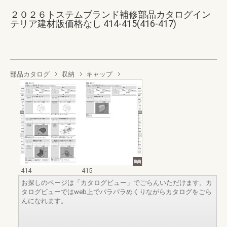
２０２６トステムブランド補修部品カタログイン
テリア建材版価格なし 414-415(416-417)
部品カタログ
収納
キャップ
414
415
お探しのページは「カタログビュー」でごらんいただけます。カ
タログビューではweb上でパラパラめくりながらカタログをごら
んになれます。