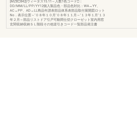
[MZB□842]ヴィータス15.11～入数1色コード□：
DD/MM/LL/PP/YY12個入製品色・部品色対比：WA→YY、
AC→PP、AD→LL商品年譜表部品体系表部品取付展開図ロット
No．表示位置～’０８年１０月’０８年１１月～’１３年１月’１３
年２月～部品リストドア引戸可動間仕切クローゼット室内用窓
玄関収納収納ＳＬ階段その他逆引きコード一覧部品発注書