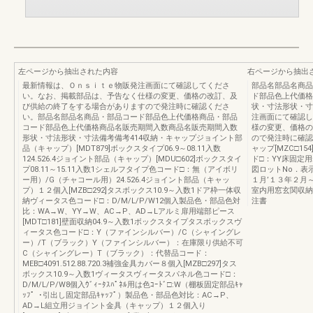
左ページから抽出された内容
右ページから抽出
最新情報は、Ｏｎｓｉｔｅ物販発注画面にて確認してくださ
部品名部品名商品
い。なお、掲載部品は、予告なく仕様の変更、価格の改訂、及
ド部品色上代価格
び供給の終了をする場合がありますので発注時に確認くださ
状・寸法形状・寸
い。部品名部品名商品・部品コード部品色上代価格商品・部品
注画面にて確認し
コード部品色上代価格商品名販売期間入数商品名販売期間入数
様の変更、価格の
形状・寸法形状・寸法備考備考414収納・キャップジョイント部
ので発注時に確認
品（キャップ）[MDT879]ボックスタイプ06.9～08.11入数
ャップ[MZC□1
124.526.4ジョイント部品（キャップ）[MDU□602]ボックスタイ
ド□：YY床固定
プ08.11～15.11入数1シェルフタイプ色コード□：無（アイボリ
図ロットNo．表
ー用）/G（チャコール用）24.526.4ジョイント部品（キャッ
１月’１３年２月
プ）１２個入[MZB□292]タスボックス10.9～入数1ドア枠一体収
室内用窓玄関収納
納ヴィータス色コード□：D/M/L/P/W12個入製品色・部品色対
注書
比：WA→W、YY→W、AC→P、AD→Lアルミ扉用端部ピース
[MDT□181]壁面収納04.9～入数1ボックスタイプタスボックスヴ
ィータス色コード□：Y（ファインシルバー）/C（シャイングレ
ー）/T（ブラック）Y（ファインシルバー）：在庫限り供給不可
C（シャイングレー）T（ブラック）：代替品コード：
MEB□4091.512.88.720.3補強金具カバー８個入[MZB□297]タス
ボックス10.9～入数1ヴィータスヴィータスパネル色コード□：
D/M/L/P/W8個入ｳﾞｨｰﾀｽﾊﾟﾈﾙ用は色ｺｰﾄﾞ□:W（棚板固定部品ｷｬ
ｯﾌ゜･引出し固定部品ｷｬｯﾌﾟ）製品色・部品色対比：AC→P、
AD→L組立用ジョイント金具（キャップ）１２個入り