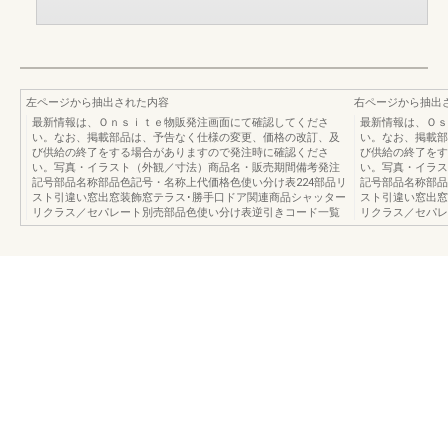
左ページから抽出された内容
右ページから抽出
最新情報は、Ｏｎｓｉｔｅ物販発注画面にて確認してくださ
最新情報は、Ｏｓ
い。なお、掲載部品は、予告なく仕様の変更、価格の改訂、及
い。なお、掲載部
び供給の終了をする場合がありますので発注時に確認くださ
び供給の終了をす
い。写真・イラスト（外観／寸法）商品名・販売期間備考発注
い。写真・イラス
記号部品名称部品色記号・名称上代価格色使い分け表224部品リ
記号部品名称部品
スト引違い窓出窓装飾窓テラス･勝手口ドア関連商品シャッター
スト引違い窓出窓
リクラス／セパレート別売部品色使い分け表逆引きコード一覧
リクラス／セパレ