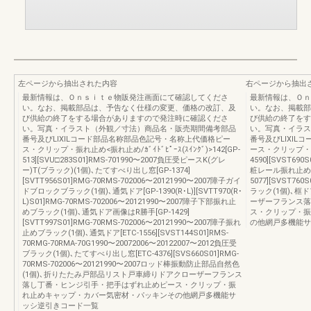
左ページから抽出された内容
右ページから抽出
最新情報は、Ｏｎｓｉｔｅ物販発注画面にて確認してくださ
最新情報は、Ｏｎ
い。なお、掲載部品は、予告なく仕様の変更、価格の改訂、及
い。なお、掲載部
び供給の終了をする場合がありますので発注時に確認くださ
び供給の終了をす
い。写真・イラスト（外観／寸法）商品名・販売期間備考部品
い。写真・イラス
番号及びLIXILコード部品名称部品色記号・名称上代価格ピー
番号及びLIXIL
ス・クリップ・振れ止め<振れ止め/ｶﾞｲﾄﾞﾋﾟｰｽ(ｽｲﾝｸﾞ)>142[GP-
ース・クリップ・振れ止
513][SVU□283S01]RMS-701990〜2007負圧受ピースK(グレ
4590][SVST690
ー)T(ブラック)(1個)､たてすべり出し窓[GP-1374]
粧レール振れ止めブ
[SVTT956S01]RMG-70RMS-702006〜20121990〜2007障子ガイ
5077][SVST7
ドブロックブラック(1個)､通気ドア[GP-1390(R･L)][SVTT970(R･
ラック(1個)､
L)S01]RMG-70RMS-702006〜20121990〜2007障子下部振れ止
ーザーフランス落
めブラック(1個)､通気ドア画像はR勝手[GP-1429]
ス・クリップ・振
[SVTT997S01]RMG-70RMS-702006〜20121990〜2007障子振れ
の他網戸多機能サ
止めブラック(1個)､通気ドア[ETC-1556][SVST144S01]RMS-
70RMG-70RMA-70G1990〜20072006〜20122007〜2012負圧受
ブラック(1個)､たてすべり出し窓[ETC-4376][SVS660S01]RMG-
70RMS-702006〜20121990〜2007ロッド棒振動防止部品自然色
(1個)､折りたたみ戸部品リスト戸車締りドアクローザーフランス
落し丁番・ヒンジ引手・把手はずれ止めピース・クリップ・振
れ止めキャップ・カバー気密材・パッキンその他網戸多機能サ
ッシ逆引きコード一覧