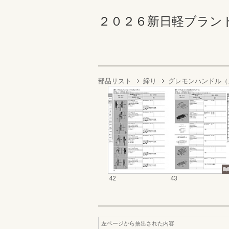
２０２６新日軽ブランド補
部品リスト
締り
グレモンハンドル（
42
43
左ページから抽出された内容