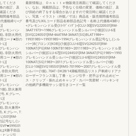
してくださ
最新情報は、Ｏｎｓｉｔｅ物販発注画面にて確認してくださ
格の改訂、及
い。なお、掲載部品は、予告なく仕様の変更、価格の改訂、及
確認くださ
び供給の終了をする場合がありますので発注時に確認くださ
期間備考部品
い。写真・イラスト（外観／寸法）商品名・販売期間備考部品
上代価格締り<グ
番号及びLIXILコード部品名称部品色記号・名称上代価格43締り
)]
<グレモンハンドル受(ｽﾗｲﾃﾞｨﾝｸﾞ)>[CLU-30][SVQ220S01]RM-
2011グレモンハン
3AAT1973〜1986グレモンハンドル受シルバー(1個)[CLU-63]
個)､非防火用代
[SVQ□240S01]RM-4AATRM-3ANAT(SG)BLAT1984〜
1を使用コード■部の
19931985〜19931985〜1994グレモンハンドル受記号なし(シル
L)]
バー)B(ブロンズ(KOB))(1個)[CLU-65][SVQ242S01]RM-
2011グレモンハン
100NAT(PG)RM-100NTB1983〜20111983〜グレモンハンドル受
個)､非防火用代
シルバー(1個)[CLU-67][SVQ244S01]RM-3ANAT(PG)1985〜1993
1を使用コード■部の
グレモンハンドル受シルバー(1個)[CLU-69][SVQ245S01]RM-
L)]
100NAT(SG)1983〜2011グレモンハンドル受シルバー(1個)
2011グレモンハン
[CLU-106][SVQ185S01]RMS-701990〜2007グレモンハンドル受
)､非防火用代
シルバー(1個)､70AT･DK28/14溝幅用部品リスト戸車締りドアク
1を使用コード■部の
ローザーフランス落し丁番・ヒンジ引手・把手はずれ止めピー
L)]
ス・クリップ・振れ止めキャップ・カバー気密材・パッキンそ
2011グレモンハン
の他網戸多機能サッシ逆引きコード一覧
1個)､防火兼用
号､K:グレー､
)]
2011グレモンハン
個)､防火兼用※
､K:グレー､T:
L)S01]RM-
ー付)記号なし(シ
VP■599S01
像はR勝手部品
・ヒンジ引