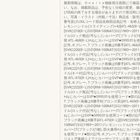
最新情報は、Ｏｎｓｉｔｅ物販発注画面にて確認
い。なお、掲載部品は、予告なく仕様の変更、価
び供給の終了をする場合がありますので発注時に
い。写真・イラスト（外観／寸法）商品名・販売
番号及びLIXILコード部品名称部品色記号・名称
レモンハンドル(スライディング)>42[ATL-465(R･L
[SVK□218(R･L)S01]RM-100NAT(SG)1983〜
ドル(ロック無)記号なし(シルバー)T(ブラック)(1
替:ATL-468(R･L)※ねじカバーはSVP■599S0
記号､K:グレー､T:ブラック画像はR勝手[ATL-466(R･
[SVK□220(R･L)S01]RM-100NAT(SG)1983〜
ドル(ロック付)記号なし(シルバー)T(ブラック)(1
替:ATL-469(R･L)※ねじカバーはSVP■599S0
記号､K:グレー､T:ブラック画像はR勝手[ATL-467(R･
[SVK□221(R･L)S01]RM-100NAT(SG)1983〜
ドル(キー付)記号なし(シルバー)T(ブラック)(1個
替:ATL-470(R･L)※ねじカバーはSVP■599S0
記号､K:グレー､T:ブラック画像はR勝手[ATL-468(R･
[SVK□222(R･L)S01]RM-100NAT(SG)1983〜
ドル(ロック無)記号なし(シルバー)T(ブラック系)(
※ねじカバーはSVP■599S01を使用コード■部の記
T:ブラック画像はR勝手B(ブロンズ系)[ATL-469(R･L
[SVK□223(R･L)S01]RM-100NAT(SG)1983〜
ドル(ロック付)記号なし(シルバー)T(ブラック)(1
ねじカバーはSVP■599S01を使用コード■部の記号
ブラック画像はR勝手[ATL-470(R･L)][SVK□225(R･
100NAT(SG)1983〜2011グレモンハンドル(キ
ルバー)T(ブラック)(1個)､防火兼用※ねじカバーはS
を使用コード■部の記号､K:グレー､T:ブラック画
リスト戸車締りドアクローザーフランス落し丁番