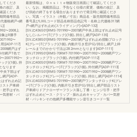
してくださ
最新情報は、Ｏｎｓｉｔｅ物販発注画面にて確認してくださ
格の改訂、及
い。なお、掲載部品は、予告なく仕様の変更、価格の改訂、及
確認くださ
び供給の終了をする場合がありますので発注時に確認くださ
期間備考部品
い。写真・イラスト（外観／寸法）商品名・販売期間備考部品
上代価格網戸<網
番号及びLIXILコード部品名称部品色記号・名称上代価格317網
)]
戸<網戸はずれ止め(スライディング)>[ADP-132]
1992〜2008上
[SVJ□436S01]RMS-701990〜2007網戸中央上部はずれ止め記号
戸画像はR勝手
なし(シルバー)T(ブラック)(1個)､持出し網戸[ADP-135]
20071992〜
[SVJ□438S01]RMS-701990〜2007網戸はずれ止め摺動ブロック
[ADP-117]
K(グレー)T(ブラック)(1個)､内動片引き窓(PG)/持出し網戸上枠
92〜2008網戸はず
レールまでのかかり寸法は28.2mmとなります[ADP-1111]
､外付網戸T色で
[SVJT399S01]RMS-70RMT-701990〜20071992〜2008網戸ワン
90〜20071992〜
タッチロックブラック(1個)､内付網戸[ADP-1112]
ック)(1個)､持
[SVJ□400S01]RMS-70RMT-701990〜20071992〜2008網戸ワン
mとなります
タッチロックK(グレー)T(ブラック)(1個)､外付網戸[ADP-1113]
07網戸中央下部はず
[SVJ□401S01]RMS-70RMT-701990〜20071992〜2008網戸ワン
網戸[ADP-
タッチロックK(グレー)T(ブラック)(1個)､持出し網戸[ADP-1114]
戸中央上はずれ止め記
[SVJ□402S01]RMS-701990〜2007網戸ワンタッチロックK(グレ
品リスト戸車締
ー)T(ブラック)(1個)､内動片引き窓(PG)/持出し網戸部品リスト
・把手はずれ
戸車締りドアクローザーフランス落し丁番・ヒンジ引手・把手
ー気密材・パ
はずれ止めピース・クリップ・振れ止めキャップ・カバー気密
材・パッキンその他網戸多機能サッシ逆引きコード一覧