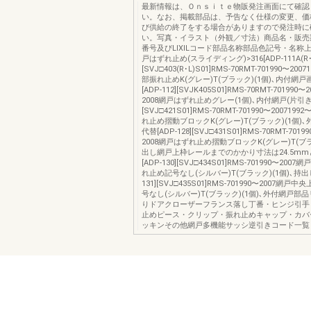
最新情報は、Ｏｎｓｉｔｅ物販発注画面にて確認
い。なお、掲載部品は、予告なく仕様の変更、価
び供給の終了をする場合がありますので発注時に
い。写真・イラスト（外観／寸法）商品名・販売
番号及びLIXILコード部品名称部品色記号・名称
戸はずれ止め(スライディング)>316[ADP-111A(R･L
[SVJ□403(R･L)S01]RMS-70RMT-701990〜2007
部振れ止めK(グレー)T(ブラック)(1個)､内付網
[ADP-112][SVJK405S01]RMS-70RMT-701990〜
2008網戸はずれ止めグレー(1個)､内付網戸(片引き用)
[SVJ□421S01]RMS-70RMT-701990〜200719
れ止め摺動ブロックK(グレー)T(ブラック)(1個)
代替[ADP-128][SVJ□431S01]RMS-70RMT-7019
2008網戸はずれ止め摺動ブロックK(グレー)T(ブラ
出し網戸上枠レールまでのかかり寸法は24.5m
[ADP-130][SVJ□434S01]RMS-701990〜20
れ止め記号なし(シルバー)T(ブラック)(1個)､持出し
131][SVJ□435S01]RMS-701990〜2007網
号なし(シルバー)T(ブラック)(1個)､外付網戸部
りドアクローザーフランス落し丁番・ヒンジ引手
止めピース・クリップ・振れ止めキャップ・カバ
ッキンその他網戸多機能サッシ逆引きコード一覧