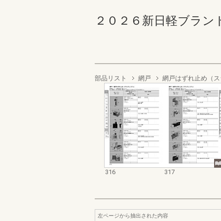
２０２６新日軽ブランド補修
部品リスト
網戸
網戸はずれ止め（ス
316
317
左ページから抽出された内容