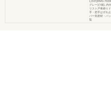
L)S01]RMG-70
グレー)(1個)､内
リスト戸車締りド
手・把手はずれ止
バー気密材・パッ
覧