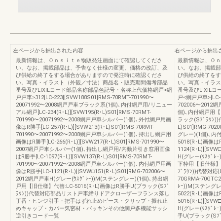
左ページから抽出された内容
右ページから抽出
最新情報は、Ｏｎｓｉｔｅ物販発注画面にて確認してくださ
最新情報は、Ｏｎ
い。なお、掲載部品は、予告なく仕様の変更、価格の改訂、及
い。なお、掲載部
び供給の終了をする場合がありますので発注時に確認くださ
び供給の終了をす
い。写真・イラスト（外観／寸法）商品名・販売期間備考部品
い。写真・イラス
番号及びLIXILコード部品名称部品色記号・名称上代価格網戸<網
番号及びLIXIL
戸戸車>312[LC-223][SVW188S01]RMS-70RMT-701990〜
戸<網戸戸車>[LC-11
20071992〜2008網戸戸車ブラック系(1個)､内付網戸用/リニュー
702006〜2012
アル網戸[LC-234(R･L)][SVW195(R･L)S01]RMS-70RMT-
個)､内付網戸用【旧
701990〜20071992〜2008網戸戸車シルバー(1個)､外付網戸用画
ラック(Sﾌﾞﾗｳﾝ))代
像はR勝手[LC-257(R･L)][SVW213(R･L)S01]RMS-70RMT-
L)S01]RMG-70
701990〜20071992〜2008網戸戸車シルバー(1個)､持出し網戸用
グレー)(1個)､
画像はR勝手[LC-266(R･L)][SVW217(R･L)S01]RMS-701990〜
5018(R･L)画像
2007網戸戸車シルバー(1個)､持出し網戸用/内動片引き窓用画像
1124(R･L)][SV
はR勝手[LC-1097(R･L)][SVW137(R･L)S01]RMS-70RMT-
H(グレー(ｳｽｸﾞ
701990〜20071992〜2008網戸戸車シルバー(1個)､内付網戸用画
下枠用【旧仕様】代替
像はR勝手[LC-1121(R･L)][SVW□151(R･L)S01]RMG-702006〜
ﾌﾞﾗｳﾝ))代替対応[LC
2012網戸戸車H(グレー(ｳｽｸﾞﾚｰ))M(ステングレー)(1個)､持出網
70GRMA-70GTC
戸用【旧仕様】代替:LC-5016(R･L)画像はR勝手U(ブラック(Sﾌﾞ
ﾚｰ))M(ステング
ﾗｳﾝ))代替対応部品リスト戸車締りドアクローザーフランス落し
5022(R･L)画像
丁番・ヒンジ引手・把手はずれ止めピース・クリップ・振れ止
5016(R･L)][SV
めキャップ・カバー気密材・パッキンその他網戸多機能サッシ
H(グレー(ｳｽｸﾞ
逆引きコード一覧
手U(ブラック(Sﾌﾞﾗｳ