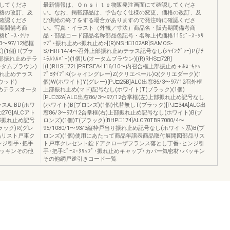
してくださ
最新情報は、Ｏｎｓｉｔｅ物販発注画面にて確認してくださ
格の改訂、及
い。なお、掲載部品は、予告なく仕様の変更、価格の改訂、及
確認くださ
び供給の終了をする場合がありますので発注時に確認くださ
期間備考商
い。写真・イラスト（外観／寸法）商品名・販売期間備考商
ｰｽ･ｸﾘｯ
品・部品コード部品名称部品色記号・名称上代価格115ﾋﾟｰｽ･ｸﾘ
3〜97/12縦框
ｯﾌﾟ･振れ止め<振れ止め>[(R)NSH□102AR]SAMOS-
(1個)T(ブラ
S/HRF14/4〜召外上部振れ止めテラス記号なし(ｼｬｲﾝｸﾞﾚｰ)P(ﾅﾁ
召内上部振れ止めテラ
ｭﾗﾙｼﾙﾊﾞｰ)(1個)U(オータムブラウン)[(R)RHS□72R]
(オータムブラウン)
[(L)RHS□72L]PRESEA-H16/10〜内召合框上部振止め＋ﾎﾛｰｷｬｯ
上部振れ止めテラス
ﾌﾟBﾀｲﾌﾟK(シャイングレー)Z(クリエペール)Q(クリエダーク)(1
ウッド)
個)W(ホワイト)Y(グレー)[PJ□25B]ALC出窓86/3〜97/12召外框
れ止めテラスオータ
上部振れ止め(マド)記号なし(ホワイト)T(ブラック)(1個)
[PJ□32A]ALC出窓86/3〜97/12合掌框(左)上部振れ止め記号なし
ラスA､BD(ホワ
(ホワイト)B(ブロンズ)(1個)代替無しT(ブラック)[PJ□34A]ALC出
27G]ALCアト
窓86/3〜97/12合掌框(右)上部振れ止め記号なし(ホワイト)B(ブ
框上部振れ止め記号
ロンズ)(1個)T(ブラック)[BHP□174]ALC70TBR7080/4〜
ラック)R(グレ
95/1080/1〜93/3縦枠戸当り振れ止め記号なし(ホワイト系)B(ブ
品リスト戸車ク
ロンズ)(1個)使用にあたって商品年譜表商品取付展開図部品リス
ンジ引手･把手
ト戸車クレセント錠ドアクローザフランス落とし丁番･ヒンジ引
･パッキンその他
手･把手ﾋﾟｰｽ･ｸﾘｯﾌﾟ･振れ止めキャップ･カバー気密材･パッキン
その他網戸逆引きコード一覧