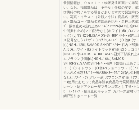
最新情報は、Ｏｎｓｉｔｅ物販発注画面にて確認
い。なお、掲載部品は、予告なく仕様の変更、価
び供給の終了をする場合がありますので発注時に
い。写真・イラスト（外観／寸法）商品名・販売
品・部品コード部品名称部品色記号・名称上代価格ﾋﾟ
ﾌﾟ･振れ止め<振れ止め>114[PJ□22A]ALC出窓86/
中間振れ止め(マド)記号なし(ホワイト)B(ブロンズ)
ック)[(L)NSH□34L]SAMOS-S/HRF14/4〜
ス記号なし(ｼｬｲﾝｸﾞﾚｰ)P(ﾅﾁｭﾗﾙｼﾙﾊﾞｰ)(1個)U
[(L)NSH□120L]SAMOS-S/HRF14/4〜召内
A､BD(ホワイト)E(ライトウッド)(1個)Z(ショコラ
[NSHU27]SAMOS-S/HRF14/4〜召外下部振
ムブラウン(1個)[(L)NSH□166L]SAMOS-
S/HRFSY_SAMOSH14/4〜召内下部振れ止めテ
イト)E(ライトウッド)(1個)Z(ショコラウッド)[PJ□
モスALC出窓88/11〜96/386/3〜97/12召内
なし(ホワイト)Y(グレー系)B(ブロンズ)(1個)T(ブ
ー)使用にあたって商品年譜表商品取付展開図部
レセント錠ドアクローザフランス落とし丁番･ヒ
ﾋﾟｰｽ･ｸﾘｯﾌﾟ･振れ止めキャップ･カバー気密材
網戸逆引きコード一覧