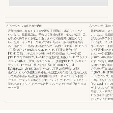
左ページから抽出された内容
右ページから抽出
最新情報は、Ｏｎｓｉｔｅ物販発注画面にて確認してくださ
最新情報は、Ｏｎ
い。なお、掲載部品は、予告なく仕様の変更、価格の改訂、及
い。なお、掲載部
び供給の終了をする場合がありますので発注時に確認くださ
び供給の終了をす
い。写真・イラスト（外観／寸法）商品名・販売期間備考商
い。写真・イラス
品・部品コード部品名称部品色記号・名称上代価格丁番･ヒンジ
品・部品コード部
<丁番>96[NCH1012]NS70M78/1〜84/1丁番素材色(1個)
ジ<丁番>[(R)K141
[NCH1079]システムサッシ81/1〜93/3回転軸シルバー(1個)
シルバー(1個)[(R)
[NCH1080]NS70M78/1〜84/1丁番素材色(1個)[NCH1167]システ
シ78/1〜84/18
ムサッシ81/1〜93/3丁番ステンカラー(1個)[NCH1265]システム
示す代替なし[(R)N
サッシ81/1〜93/3丁番ブラウン系(1個)[(R)BDP211R]
シ78/1〜84/181
[(L)BDP□211L]TBR70N84/1〜92/10丁番L/R記号なし(素材
の色違い写真はLを示
色)B(ブロンズ)(1個)Rは素材色のみ設定あり代替なし使用にあた
[(L)BVP□49L]
って商品年譜表商品取付展開図部品リスト戸車クレセント錠ド
ー)B(ブロンズ)(1
アクローザフランス落とし丁番･ヒンジ引手･把手ﾋﾟｰｽ･ｸﾘｯﾌﾟ･
丁番記号なし(シルバ
振れ止めキャップ･カバー気密材･パッキンその他網戸逆引きコ
[BCP□22]TBR
ード一覧
ー)B(ブロンズ)
部品リスト戸車ク
ヒンジ引手･把手ﾋ
パッキンその他網