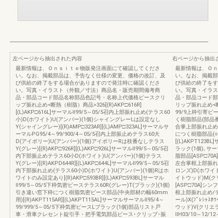
左ページから抽出された内容
右ページから抽出
最新情報は、Ｏｎｓｉｔｅ物販発注画面にて確認してくださ
最新情報は、Ｏｎ
い。なお、掲載部品は、予告なく仕様の変更、価格の改訂、及
い。なお、掲載部
び供給の終了をする場合がありますので発注時に確認くださ
び供給の終了をす
い。写真・イラスト（外観／寸法）商品名・販売期間備考商
い。写真・イラス
品・部品コード部品名称部品色記号・名称上代価格ピースクリ
品・部品コード部
ップ振れ止め<断熱（樹脂）商品>326[(R)AKP□616R]
リップ振れ止め<断熱
[(L)AKP□616L]サーマルⅡ99/5～05/5召内上部振れ止め(テラス60
99/9上枠引寄ピ
小)D(ホワイト)U(アンバー)(1個)シャイングレーLは設定なし
く樹脂部品(部品番号
Y(シャイングレー)[(R)AMP□323AR][(L)AMP□323AL]サーマルサ
合掌上部振れ止め
ーマルPG95/4～99/900/4～05/5召内上部振止めテラス60大
につく樹脂部品(
D(アイボリー)U(アンバー)(1個)アイボリーRは枝番なしテラス
[(L)AKPT123
Y(グレー)[(R)AKP□926R][(L)AKP□926L]サーマルⅡ99/5～05/5召
ラック(1個)､
内下部振止めテラス60小D(ホワイト)U(アンバー)(1個)テラス
脂部品[ASP□70
Y(グレー)[(R)AKPD644R][(L)AKP□644L]サーマルⅡ99/5～05/5召
左合掌框上部振れ
内下部振れ止め(テラス60小)D(ホワイト)U(アンバー)(1個)Rはホ
ロンズ)D(ホワイ
ワイトのみ設定あり[(R)AKP□593BR][(L)AKP□593BL]サーマル
イトウッド)M(クリ
Ⅱ99/5～05/5下枠気密ピーステラス60R(グレー)T(ブラック)(1個)
[ASP□70A]シ
引き違い窓下枠につく樹脂気密ピース部品(中央部材の幅60mm
框上部振れ止め/テ
用)[(R)AKPT115AR][(L)AKPT115AL]サーマルサーマルⅡ95/4～
ール)X(ﾌﾟﾚｼｬｽ
99/999/5～05/5下枠気密ピースLブラック(1個)部品リスト戸
ウッド)V(クリエ
車・滑車クレセント錠引手・把手電気部品ピース･クリップ･振
ⅡH03/10～12