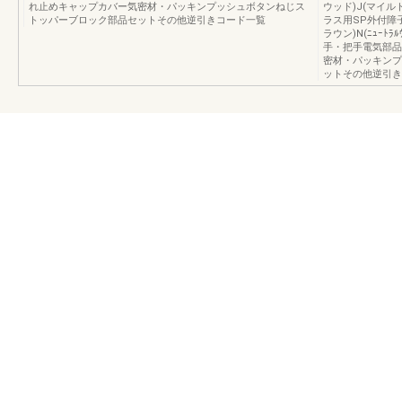
れ止めキャップカバー気密材・パッキンプッシュボタンねじス
ウッド)J(マイルド
トッパーブロック部品セットその他逆引きコード一覧
ラス用SP外付障子
ラウン)N(ﾆｭｰ
手・把手電気部品
密材・パッキンプ
ットその他逆引き