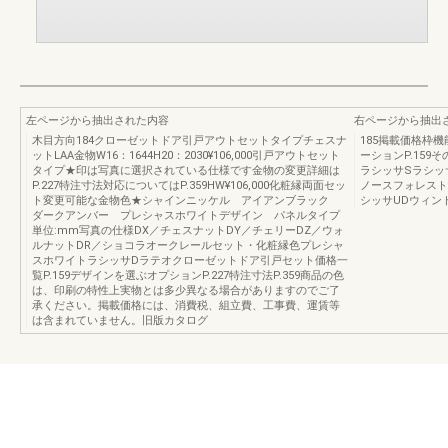
左ページから抽出された内容
右ページから抽出
木目方向184クローゼットドア引戸アウトセットタイプチェスナ
185掲載価格枠
ットLAA金物W16：1644H20：2030¥106,000引戸アウトセット
ーションP.15
タイプ★印は写真に選択されている仕様です金物の変更詳細は
ラシッサSラシッ
P.227特注寸法対応についてはP.359HW¥106,000化粧縁両面セッ
ノースフォレスト
ト変更可能な金物色★シャインニッケル アイアンブラック
シッサUDウィン
ダークアンバー プレシャスホワイトデザイン パネルタイプ
単位:mm写真の仕様DX／チェスナットDY／チェリーDZ／ウォ
ルナットDR／ショコラオークレールセット・化粧縁色プレシャ
スホワイトラシッサDラテオクローゼットドア引戸セット価格一
覧P.159デザインを選ぶオプションP.227特注寸法P.359商品の色
は、印刷の特性上実物とは多少異なる場合がありますのでご了
承ください。掲載価格には、消費税、組立費、工事費、運賃等
は含まれていません。旧版カタログ