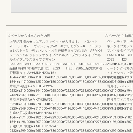
左ページから抽出された内容
右ページから抽出
上記品種欄の★にはアルファベットが入ります。 パレット
ヴィンティアキナ
=P ラテオ=L ヴィンティア=V キナリモダン＝K ノースフ
ネルタイプガラス
ォレスト＝N 例：パレット片引戸標準タイプの場合 APMKH
プパネルタイプガ
レーベルパレットラテオタイプパネルタイプガラスタイプパネ
LAALAHLAYLGHLG
ルタイプガラスタイプデザイン
2023 H23：
LAALAHLGHLGJLAALGALGLLGMLGNP.160P.161P.162P.163P.172P.173P.174P.175P.
2306■¥102,000■¥
品種H呼称H寸法W寸法H20：2023 H23：2306上吊方式片引
ケーシング付枠の設
戸標準タイプA★MKHH20W16：
トモーション上
1644■¥102,000■¥110,000■¥131,000■¥139,000■¥131,000■¥139,000■¥102,000■¥11
中の価格はノンケ
1644■¥117,000■¥125,000■¥150,000■¥158,000■¥150,000■¥158,000■¥117,000■¥125,
の価格です。●仕
片引戸2枚建A★MKDH20W24：
写真は、パレッ
2432■¥210,000■¥194,000■¥268,000■¥252,000■¥268,000■¥252,000■¥210,000■¥19
ト ヴィンティ
2432■¥237,000■¥221,000■¥303,000■¥287,000■¥303,000■¥287,000■¥237,000■¥221,
ノキ ノースフォ
片引戸3枚建A★MKTH20W32：
建具ラフィスラシ
3220■¥310,000■¥278,000■¥397,000■¥365,000■¥397,000■¥365,000■¥310,000■¥27
キナリモダンノー
3220■¥349,000■¥317,000■¥448,000■¥416,000■¥448,000■¥416,000■¥349,000■¥317,
すり造作材ラシッ
引違い戸2枚建A★MHHH20W16：
1644■¥171,000■¥182,000■¥229,000■¥240,000■¥229,000■¥240,000■¥171,000■¥18
1644■¥196,000■¥207,000■¥262,000■¥273,000■¥262,000■¥273,000■¥196,000■¥207,
引違い戸3枚建A★MHTH20W24：
2432■¥299,000■¥265,000■¥386,000■¥352,000■¥386,000■¥352,000■¥299,000■¥26