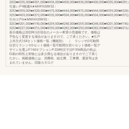
2432■¥335,000■¥301,000■¥434,000■¥400,000■¥434,000■¥400,000■¥335,000■¥301,
引違い戸4枚建A★MHFH20W32：
3253■¥359,000■¥328,000■¥475,000■¥444,000■¥475,000■¥444,000■¥359,000■¥32
3253■¥403,000■¥372,000■¥535,000■¥504,000■¥535,000■¥504,000■¥403,000■¥372,
引分け戸A★MWHH20W32：
3253■¥201,000■¥190,000■¥259,000■¥248,000■¥259,000■¥248,000■¥201,000■¥19
3253■¥227,000■¥216,000■¥293,000■¥282,000■¥293,000■¥282,000■¥227,000■¥216,
表示価格は2023年5月現在のメーカー希望小売価格です。価格は
予告なく変更する場合がありますので、ご了承ください。■引戸
上吊方式154セット価格一覧（機能別） ｜ ラシッサD可動間
仕切りラシッサDセット価格一覧可動間仕切りセット価格一覧デ
ザインを選ぶP.160オプションP.224特注寸法P.356商品の色は、
印刷の特性上実物とは多少異なる場合がありますのでご了承く
ださい。掲載価格には、消費税、組立費、工事費、運賃等は含
まれていません。旧版カタログ