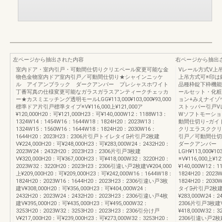
左ページから抽出された内容
右ページから抽出
室内ドア・室内引戸・可動間仕切りクリエペール変更可能な金
Vレール方式V上
物色金物室内ドア室内引戸／可動間仕切り★シャインニッケ
上吊方式可※印は
ル アイアンブラック ダークアンバー プレシャスホワイト
品種枠錠下枠機能
丁番写真の仕様変更可能なガラスガラスアンティークチェッカ
ールセット・化粧
ー★カスミエッチング透明モールLGG¥113,000¥103,000¥93,000
ョン+みえナイゾ
標準ドア片引戸標準タイプ※V¥116,000上¥121,000ア
ストッパー引戸V
¥120,000H20：可¥121,000H23：可¥140,000W12：1188W13：
Wソフトモーショ
1324W14：1454W16：1644W18：1824H20：2023W13：
動間仕切り−ガイ
1324W15：1560W16：1644W18：1824H20：2030W16：
クリエラスククリ
1644H20：2023H23：2306片引戸トイレタイプ̶̶片引戸2枚建
引戸／可動間仕
V¥224,000H20：可¥248,000H23：可¥283,000W24：2432H20：
ダークアンバー 
2023W24：2432H20：2023H23：2306片引戸3枚建
LGH¥113,000
V¥320,000H20：可¥367,000H23：可¥418,000W32：3220H20：
※V¥116,000上¥1
2023W32：3220H20：2023H23：2306引違い戸2枚建V¥204,000
¥140,000W12：
上¥209,000H20：可¥209,000H23：可¥242,000W16：1644W18：
1824H20：2023
1824H20：2023W16：1644H20：2023H23：2306引違い戸3枚
1824H20：203
建V¥308,000H20：可¥356,000H23：可¥404,000W24：
タイプ̶̶片引戸2枚建V
2432H20：2023W24：2432H20：2023H23：2306引違い戸4枚
¥283,000W24：
建V¥395,000H20：可¥435,000H23：可¥495,000W32：
2306片引戸3枚建V¥
3253H20：2023W32：3253H20：2023H23：2306引分け戸
¥418,000W32：
V¥217,000H20：可¥239,000H23：可¥273,000W32：3253H20：
2306引違い戸2枚建V