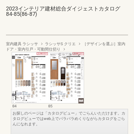
2023インテリア建材総合ダイジェストカタログ
84-85(86-87)
室内建具 ラシッサ
ラシッサS クリエ
［デザインを選ぶ］室内
ドア・室内引戸・可動間仕切り
84
85
お探しのページは「カタログビュー」でごらんいただけます。カ
タログビューではweb上でパラパラめくりながらカタログをごら
んになれます。