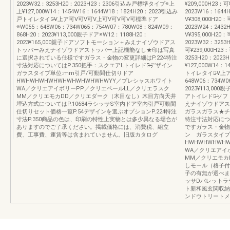
2023W32：3253H20：2023H23：2306引込み戸標準タイプ※上
¥209,000H23：可
上¥127,000W14：1454W16：1644W18：1824H20：2023引込み
2023W16：164
戸トイレタイプ̶̶V上ア可V可V可V上可V可V可V可標準ドア
V¥308,000H20：
※W055：648W06：734W065：754W07：780W08：824W09：
2023W24：243
868H20：2023¥113,000親子ドア※W12：1188H20：
V¥395,000H20：
2023¥165,000親子ドアソフトモーション＋みえナイゾウドアス
2023W32：3253
トッパーみえナイゾウドアストッパー上記機能なし★印は写真
可¥239,000H23
に選択されている仕様ですガラス・金物の変更詳細はP.224特注
3253H20：20
寸法対応についてはP.350把手：スクエアLトイレドア̶̶デザイン
¥127,000W14：
ガラスタイプ単位:mm引戸/可動間仕切りドア
トイレタイプ̶̶V
HWHWHWHWHWHWHWHWHWHWYY／プレシャスホワイト
648W06：734W0
WA／クリエアイボリーPP／クリエペールLL／クリエラスク
2023¥113,000
MM／クリエモカDD／クリエダーク（木目なし）木目方向天井
アトイレドア̶̶
埋込方式についてはP.10684ラシッサS室内ドア室内引戸可動間
えナイゾウドアス
仕切りセット価格一覧P.54デザインを選ぶオプションP.224特注
ガラスガラス★チ
寸法P.350商品の色は、印刷の特性上実物とは多少異なる場合が
特注寸法対応につ
ありますのでご了承ください。掲載価格には、消費税、組立
ですガラス・金物
費、工事費、運賃等は含まれていません。旧版カタログ
ン ガラスタイプ
HWHWHWHWH
WA／クリエアイ
MM／クリエモカ
しモール（格子付
子の有無が選べま
ッサDパレットラ
ト新和風玄関収納
ンドウトリートメ