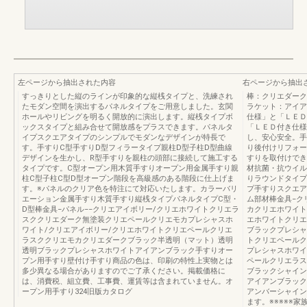
左ページから抽出された内容
右ページから抽出
すっきりとした縦のラインが印象的な縦桟タイプと、洗練され
棒：クリエダーク
たモダン空間を演出するパネルタイプをご用意しました。玄関
ラケット：アイア
ホールやリビングを明るく開放的に演出します。縦桟タイプボ
仕様」と「ＬＥＤ
ックスタイプと組み合せて開放感をプラスできます。パネルタ
「ＬＥＤ付き仕様
イプスクエアタイプのシンプルでモダンなデザインが特長で
し、安心安全。手
す。手すりC型手すりD型フィラータイプ親柱D型子柱D型曲線
り後付けリフォー
デザインを生かし、R型手すりを親柱の頭部に接続して施工する
すりを取付けでき
タイプです。C型オープン用木質手すりオープン用金属手すり親
材抗菌・抗ウイル
柱C型子柱C型D型オープン階段を高級感のある階段に仕上げま
りラウンドタイプ
す。※パネルのクリア色を特注にて対応いたします。カラーバリ
プ手すりスクエア
エーション金属手すり木質手すり縦桟タイプパネルタイプC型・
ム部材棒金具−ク
D型棒金具−パネル−−クリエアイボリー/クリエホワイトクリエラ
カクリエホワイト
スククリエダーク無塗装クリエペールクリエモカプレシャスホ
エホワイトクリエ
ワイト/クリエアイボリー/クリエホワイトクリエペールクリエ
ブラックプレシャ
ラスククリエモカクリエダークブラック半透明（マット）透明
トクリエペールク
透明ブラックプレシャスホワイトアイアンブラック手すりオー
プレシャスホワイ
プン用手すり壁付け手すり商品の色は、印刷の特性上実物とは
ペールクリエラス
多少異なる場合がありますのでご了承ください。掲載価格に
ブラックシャイン
は、消費税、組立費、工事費、運賃等は含まれていません。オ
アイアンブラック
ープン用手すり324旧版カタログ
アンバーシャイン
ます。※※※※※