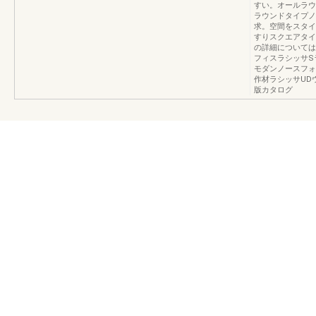
すい。オールラウ
ラウンドタイプノ
求。空間をスタイ
すりスクエアタイ
の詳細について
フィスラシッサS
モダンノースフォ
作材ラシッサUD
版カタログ