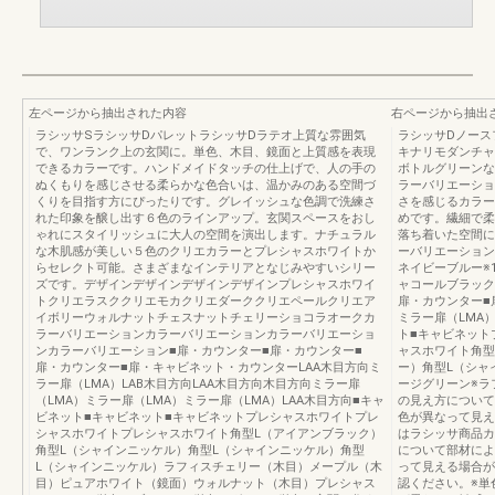
左ページから抽出された内容
右ページから抽出
ラシッサSラシッサDパレットラシッサDラテオ上質な雰囲気
ラシッサDノース
で、ワンランク上の玄関に。単色、木目、鏡面と上質感を表現
キナリモダンチャ
できるカラーです。ハンドメイドタッチの仕上げで、人の手の
ボトルグリーンな
ぬくもりを感じさせる柔らかな色合いは、温かみのある空間づ
ラーバリエーショ
くりを目指す方にぴったりです。グレイッシュな色調で洗練さ
さを感じるカラー
れた印象を醸し出す６色のラインアップ。玄関スペースをおし
めです。繊細で柔
ゃれにスタイリッシュに大人の空間を演出します。ナチュラル
落ち着いた空間に
な木肌感が美しい５色のクリエカラーとプレシャスホワイトか
ーバリエーション
らセレクト可能。さまざまなインテリアとなじみやすいシリー
ネイビーブルー※
ズです。デザインデザインデザインデザインプレシャスホワイ
ャコールブラック
トクリエラスククリエモカクリエダーククリエペールクリエア
扉・カウンター■
イボリーウォルナットチェスナットチェリーショコラオークカ
ミラー扉（LMA）
ラーバリエーションカラーバリエーションカラーバリエーショ
ト■キャビネット
ンカラーバリエーション■扉・カウンター■扉・カウンター■
ャスホワイト角型
扉・カウンター■扉・キャビネット・カウンターLAA木目方向ミ
ー）角型L（シャ
ラー扉（LMA）LAB木目方向LAA木目方向木目方向ミラー扉
ージグリーン※ラ
（LMA）ミラー扉（LMA）ミラー扉（LMA）LAA木目方向■キャ
の見え方について
ビネット■キャビネット■キャビネットプレシャスホワイトプレ
色が異なって見え
シャスホワイトプレシャスホワイト角型L（アイアンブラック）
はラシッサ商品カ
角型L（シャインニッケル）角型L（シャインニッケル）角型
について部材によ
L（シャインニッケル）ラフィスチェリー（木目）メープル（木
って見える場合が
目）ピュアホワイト（鏡面）ウォルナット（木目）プレシャス
認ください。※単