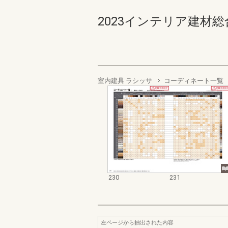
2023インテリア建材総合ダ
室内建具 ラシッサ
コーディネート一覧
230
231
左ページから抽出された内容