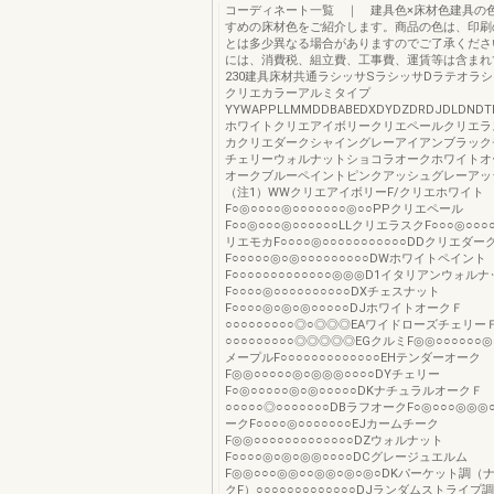
コーディネート一覧 ｜ 建具色×床材色建具の
すめの床材色をご紹介します。商品の色は、印刷
とは多少異なる場合がありますのでご了承くださ
には、消費税、組立費、工事費、運賃等は含まれ
230建具床材共通ラシッサSラシッサDラテオラ
クリエカラーアルミタイプ
YYWAPPLLMMDDBABEDXDYDZDRDJDLDN
ホワイトクリエアイボリークリエペールクリエラ
カクリエダークシャイングレーアイアンブラック
チェリーウォルナットショコラオークホワイトオ
オークブルーペイントピンクアッシュグレーア
（注1）WWクリエアイボリーF/クリエホワイト
F○◎○○○○◎○○○○○○○◎○○PPクリエペール
F○○◎○○○◎○○○○○○LLクリエラスクF○○○◎○○○
リエモカF○○○○◎○○○○○○○○○○○DDクリエダー
F○○○○○◎○◎○○○○○○○○○DWホワイトペイント
F○○○○○○○○○○○○○◎◎◎D1イタリアンウォル
F○○○○◎○○○○○○○○○○DXチェスナット
F○○○○◎○◎○◎○○○○○DJホワイトオークＦ
○○○○○○○○○◎○◎◎◎EAワイドローズチェリー
○○○○○○○○○◎◎◎◎◎EGクルミF◎◎○○○○○○◎○
メープルF○○○○○○○○○○○○○EHテンダーオーク
F◎◎○○○○○◎○◎◎◎○○○○DYチェリー
F○◎○○○○○◎○◎○○○○○DKナチュラルオークＦ
○○○○○◎○○○○○○○DBラフオークF○◎○○○◎◎◎○
ークF○○○○◎○○○○○○○EJカームチーク
F◎◎○○○○○○○○○○○○○DZウォルナット
F○○○○◎○◎○◎◎○○○○DCグレージュエルム
F◎◎○○○◎◎○○◎◎○◎○◎○DKパーケット調
クF）○○○○○○○○○○○○○DJランダムストライ