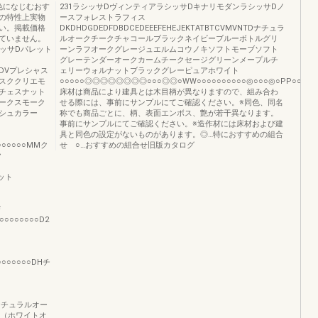
色になじむおす
231ラシッサDヴィンティアラシッサDキナリモダンラシッサDノ
の特性上実物
ースフォレストラフィス
い。掲載価格
DKDHDGDEDFDBDCEDEEEFEHEJEKTATBTCVMVNTDナチュラ
ていません。
ルオークチークチャコールブラックネイビーブルーボトルグリ
シッサDパレット
ーンラフオークグレージュエルムコウノキソフトモーブソフト
グレーテンダーオークカームチークセージグリーンメープルチ
DTDVプレシャス
ェリーウォルナットブラックグレーピュアホワイト
スククリエモ
○○○○○◎◎◎◎◎◎◎◎○○○◎◎○WW○○○○○○○○○○◎○○○◎○PP○○○○○○○◎
チェスナット
床材は商品により建具とは木目柄が異なりますので、組み合わ
ークスモーク
せる際には、事前にサンプルにてご確認ください。※同色、同名
ッシュカラー
称でも商品ごとに、柄、表面エンボス、艶が若干異なります。
事前にサンプルにてご確認ください。※造作材には床材および建
具と同色の設定がないものがあります。◎…特におすすめの組合
○○○○○○MMク
せ ○…おすすめの組合せ旧版カタログ
ク
ナット
Ｆ
○○○○○○○D2
○○○○○○DHチ
（ナチュラルオー
プ調（ホワイトオ