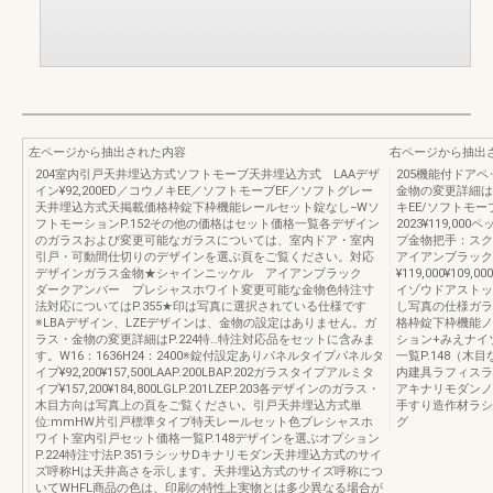
左ページから抽出された内容
右ページから抽出
204室内引戸天井埋込方式ソフトモーブ天井埋込方式 LAAデザ
205機能付ドア
イン¥92,200ED／コウノキEE／ソフトモーブEF／ソフトグレー
金物の変更詳細はP
天井埋込方式天掲載価格枠錠下枠機能レールセット錠なし−Wソ
キEE/ソフトモーブ
フトモーションP.152その他の価格はセット価格一覧各デザイン
2023¥119,0
のガラスおよび変更可能なガラスについては、室内ドア・室内
プ金物把手：ス
引戸・可動間仕切りのデザインを選ぶ頁をご覧ください。対応
アイアンブラック
デザインガラス金物★シャインニッケル アイアンブラック
¥119,000¥10
ダークアンバー プレシャスホワイト変更可能な金物色特注寸
イゾウドアストッ
法対応についてはP.355★印は写真に選択されている仕様です
し写真の仕様ガラ
※LBAデザイン、LZEデザインは、金物の設定はありません。ガ
格枠錠下枠機能ノ
ラス・金物の変更詳細はP.224特…特注対応品をセットに含みま
ション+みえナイ
す。W16：1636H24：2400※錠付設定ありパネルタイプパネルタ
一覧P.148（
イプ¥92,200¥157,500LAAP.200LBAP.202ガラスタイプアルミタ
内建具ラフィスラ
イプ¥157,200¥184,800LGLP.201LZEP.203各デザインのガラス・
アキナリモダンノ
木目方向は写真上の頁をご覧ください。引戸天井埋込方式単
手すり造作材ラシ
位:mmHW片引戸標準タイプ特天レールセット色プレシャスホ
グ
ワイト室内引戸セット価格一覧P.148デザインを選ぶオプション
P.224特注寸法P.351ラシッサDキナリモダン天井埋込方式のサイ
ズ呼称Hは天井高さを示します。天井埋込方式のサイズ呼称につ
いてWHFL商品の色は、印刷の特性上実物とは多少異なる場合が