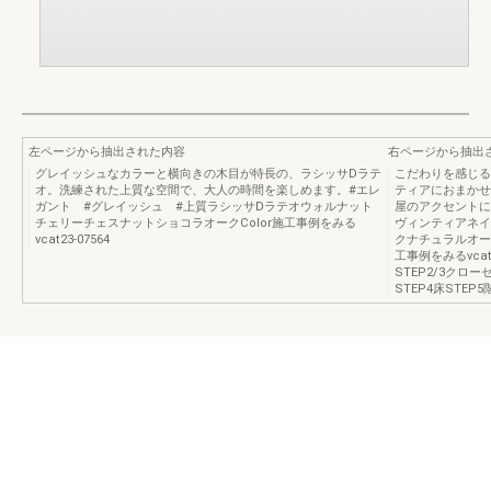
左ページから抽出された内容
右ページから抽出
グレイッシュなカラーと横向きの木目が特長の、ラシッサDラテ
こだわりを感じる
オ。洗練された上質な空間で、大人の時間を楽しめます。#エレ
ティアにおまかせ
ガント #グレイッシュ #上質ラシッサDラテオウォルナット
屋のアクセントに
チェリーチェスナットショコラオークColor施工事例をみる
ヴィンティアネイ
vcat23-07564
クナチュラルオー
工事例をみるvcat
STEP2/3クロ
STEP4床STEP