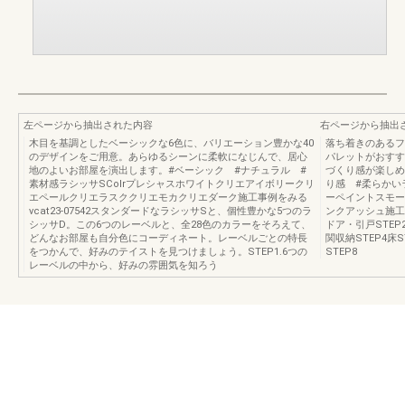
左ページから抽出された内容
右ページから抽出
木目を基調としたベーシックな6色に、バリエーション豊かな40
落ち着きのあるフ
のデザインをご用意。あらゆるシーンに柔軟になじんで、居心
パレットがおすす
地のよいお部屋を演出します。#ベーシック #ナチュラル #
づくり感が楽しめ
素材感ラシッサSColrプレシャスホワイトクリエアイボリークリ
り感 #柔らかい
エペールクリエラスククリエモカクリエダーク施工事例をみる
ーペイントスモー
vcat23-07542スタンダードなラシッサSと、個性豊かな5つのラ
ンクアッシュ施工事例
シッサD。この6つのレーベルと、全28色のカラーをそろえて、
ドア・引戸STEP
どんなお部屋も自分色にコーディネート。レーベルごとの特長
関収納STEP4床S
をつかんで、好みのテイストを見つけましょう。STEP1.6つの
STEP8
レーベルの中から、好みの雰囲気を知ろう