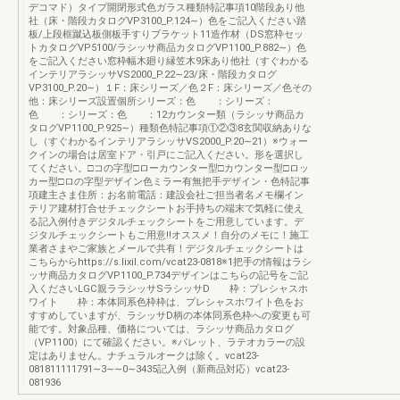
デコマド）タイプ開閉形式色ガラス種類特記事項10階段あり他
社（床・階段カタログVP3100_P.124∼）色をご記入ください踏
板/上段框蹴込板側板手すりブラケット11造作材（DS窓枠セッ
トカタログVP5100/ラシッサ商品カタログVP1100_P.882∼）色
をご記入ください窓枠幅木廻り縁笠木9床あり他社（すぐわかる
インテリアラシッサVS2000_P.22∼23/床・階段カタログ
VP3100_P.20∼）１F：床シリーズ／色２F：床シリーズ／色その
他：床シリーズ設置個所シリーズ：色 ：シリーズ：
色 ：シリーズ：色 ：12カウンター類（ラシッサ商品カ
タログVP1100_P.925∼）種類色特記事項①②③8玄関収納ありな
し（すぐわかるインテリアラシッサVS2000_P.20∼21）※ウォー
クインの場合は居室ドア・引戸にご記入ください。形を選択し
てください。□コの字型□ローカウンター型□カウンター型□ロッ
カー型□ロの字型デザイン色ミラー有無把手デザイン・色特記事
項建主さま住所：お名前電話：建設会社ご担当者名メモ欄イン
テリア建材打合せチェックシートお手持ちの端末で気軽に使え
る記入例付きデジタルチェックシートをご用意しています。デ
ジタルチェックシートもご用意!!オススメ！自分のメモに！施工
業者さまやご家族とメールで共有！デジタルチェックシートは
こちらからhttps://s.lixil.com/vcat23-0818※1把手の情報はラシ
ッサ商品カタログVP1100_P.734デザインはこちらの記号をご記
入くださいLGC親ララシッサSラシッサD 枠：プレシャスホ
ワイト 枠：本体同系色枠枠は、プレシャスホワイト色をお
すすめしていますが、ラシッサD柄の本体同系色枠への変更も可
能です。対象品種、価格については、ラシッサ商品カタログ
（VP1100）にて確認ください。※パレット、ラテオカラーの設
定はありません。ナチュラルオークは除く。vcat23-
081811111791∼3∼∼0∼3435記入例（新商品対応）vcat23-
081936