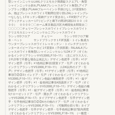
型シャインニッケルLAALクリエモカク簡易錠スクエアL・角型
シャインニッケル折れ戸LAAAプレシャスホワイト角型Lアイア
ンブラック開き戸LAAAブルーペイント手掛けなし２F居室Bの
み。他はプレシャスホワイト可動間仕切り切LZALシャイングレ
ーなしなし１Fキッチン収納デコマド突き出し＋FIX突Iアイアン
ブラックチェッカー１Fリビングと廊下の間2列2段2０００（０
００） ００００〇〇ホーム東京都品川区大崎陸知太郎陸太〇
〇〇〇〇〇チェリープレシャスホワイトイプレシャスホワイト
クリエモカエシャインニッケルニプレシャスホワイト
ラシッサDフロア チェリー ラシッサDフロア耐
水・ペット サンドブラックサ１F2F洗面・トイレ集成カ
ウンタープレシャスホワイトレャキッチン・トイレチデコカウ
ンターネイビーブルーネビ２F居室A（子供部屋）FALAALAプレ
シャスホワイト有角型Lシャインニッケルシ1LDKドア（すぐわ
かるインテリアラシッサVS2000_P.10∼11）（主にガラス入り。
２FLD等で不要な場合は未記入）デザイン色把手（引手）※1デ
ザイン把手（引手）※1色特記事項2居室ドア・引戸（すぐわかる
インテリアラシッサVS2000_P.10∼11）（LDK以外のドア・引
戸）デザイン色把手（引手）※1デザイン把手（引手）※1色特記
事項①②③3トイレドア・引戸（すぐわかるインテリアラシッサ
VS2000_P.10∼11）デザイン色錠の種類把手（引手）※1・錠デ
ザイン把手（引手）※1・錠色特記事項4洗面所ドア・引戸（すぐ
わかるインテリアラシッサVS2000_P.10∼11）デザイン色錠の種
類把手（引手）※1・錠デザイン把手（引手）※1・錠色特記事項
5クローゼットドア・引戸・開き戸（すぐわかるインテリアラシ
ッサVS2000_P.16∼17）タイプデザイン色把手・引手デザイン把
手・引手色特記事項①②③6その他のドア・引戸（すぐわかるイ
ンテリアラシッサVS2000_P.10∼11）（可動間仕切り等）タイプ
デザイン色把手・引手デザイン把手・引手色特記事項7室内用窓
（すぐわかるインテリアラシッサVS2000_P.18∼19）（一般窓・