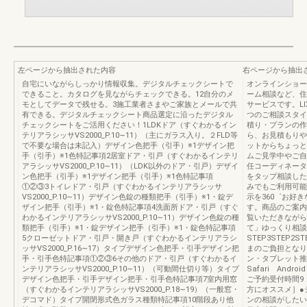
左ページから抽出された内容
右ページから抽出
自宅にいながらしっかり情報収集。デジタルチェックシートで
オンラインショー
できること。カタログを見ながらチェックできる。12自分のメ
ーム相談など、住
モとしてデータで残せる。3施工業者さまやご家族とメールで共
サービスです。LI
有できる。デジタルチェックシート商品選定に沿ったデジタル
つのご相談スタイ
チェックシートをご活用ください！1LDKドア（すぐわかるイン
積り・プランの作
テリアラシッサVS2000_P.10∼11）（主にガラス入り。２FLD等
ら、お見積もりや
で不要な場合は未記入）デザイン色把手（引手）※1デザイン把
ットからちょっと
手（引手）※1色特記事項2居室ドア・引戸（すぐわかるインテリ
ムご見学中やご自
アラシッサVS2000_P.10∼11）（LDK以外のドア・引戸）デザイ
任コーディネータ
ン色把手（引手）※1デザイン把手（引手）※1色特記事項
をタップ相談した
①②③3トイレドア・引戸（すぐわかるインテリアラシッサ
みでもご利用可能
VS2000_P.10∼11）デザイン色錠の種類把手（引手）※1・錠デ
示を360゜お好
ザイン把手（引手）※1・錠色特記事項4洗面所ドア・引戸（すぐ
す。商品のご案内
わかるインテリアラシッサVS2000_P.10∼11）デザイン色錠の種
覧いただきながら
類把手（引手）※1・錠デザイン把手（引手）※1・錠色特記事項
て」ゆっくり相談
5クローゼットドア・引戸・開き戸（すぐわかるインテリアラシ
STEP3STEP
ッサVS2000_P.16∼17）タイプデザイン色把手・引手デザイン把
まのご負担となり
手・引手色特記事項①②③6その他のドア・引戸（すぐわかるイ
ン・タブレット推奨環
ンテリアラシッサVS2000_P.10∼11）（可動間仕切り等）タイプ
Safari Andr
デザイン色把手・引手デザイン把手・引手色特記事項7室内用窓
ご予約受付時間9
（すぐわかるインテリアラシッサVS2000_P.18∼19）（一般窓・
方にオススメ］●
デコマド）タイプ開閉形式色ガラス種類特記事項10階段あり他
ンの相談がしたい