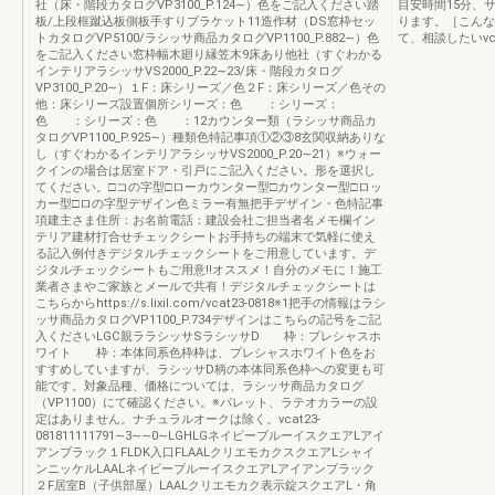
社（床・階段カタログVP3100_P.124∼）色をご記入ください踏
目安時間15分、サ
板/上段框蹴込板側板手すりブラケット11造作材（DS窓枠セッ
ります。［こんな
トカタログVP5100/ラシッサ商品カタログVP1100_P.882∼）色
て、相談したいvcat23
をご記入ください窓枠幅木廻り縁笠木9床あり他社（すぐわかる
インテリアラシッサVS2000_P.22∼23/床・階段カタログ
VP3100_P.20∼）１F：床シリーズ／色２F：床シリーズ／色その
他：床シリーズ設置個所シリーズ：色 ：シリーズ：
色 ：シリーズ：色 ：12カウンター類（ラシッサ商品カ
タログVP1100_P.925∼）種類色特記事項①②③8玄関収納ありな
し（すぐわかるインテリアラシッサVS2000_P.20∼21）※ウォー
クインの場合は居室ドア・引戸にご記入ください。形を選択し
てください。□コの字型□ローカウンター型□カウンター型□ロッ
カー型□ロの字型デザイン色ミラー有無把手デザイン・色特記事
項建主さま住所：お名前電話：建設会社ご担当者名メモ欄イン
テリア建材打合せチェックシートお手持ちの端末で気軽に使え
る記入例付きデジタルチェックシートをご用意しています。デ
ジタルチェックシートもご用意!!オススメ！自分のメモに！施工
業者さまやご家族とメールで共有！デジタルチェックシートは
こちらからhttps://s.lixil.com/vcat23-0818※1把手の情報はラシ
ッサ商品カタログVP1100_P.734デザインはこちらの記号をご記
入くださいLGC親ララシッサSラシッサD 枠：プレシャスホ
ワイト 枠：本体同系色枠枠は、プレシャスホワイト色をお
すすめしていますが、ラシッサD柄の本体同系色枠への変更も可
能です。対象品種、価格については、ラシッサ商品カタログ
（VP1100）にて確認ください。※パレット、ラテオカラーの設
定はありません。ナチュラルオークは除く。vcat23-
081811111791∼3∼∼0∼LGHLGネイビーブルーイスクエアLアイ
アンブラック１FLDK入口FLAALクリエモカクスクエアLシャイ
ンニッケルLAALネイビーブルーイスクエアLアイアンブラック
２F居室B（子供部屋）LAALクリエモカク表示錠スクエアL・角