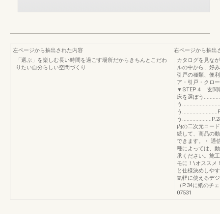
左ページから抽出された内容
右ページから抽出
「選ぶ」を楽しむ長い時間を過ごす場所だからきちんとこだわ
カタログを見なが
りたい自分らしい空間づくり
ルの中から、好みの雰
引戸の種類、便利なオ
ア・引戸・クローゼ
▼STEP４ 玄関収納を選ぼ
床を選ぼう...........
う...............
う.............
う...........
内の二次元コード
続して、商品の動
できます。・ 通
種によっては、動
承ください。施工
モに！\オススメ
と仕様決めしやす
気軽に使えるデジ
（P.34に紙のチ
07531