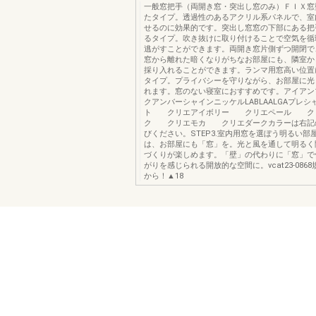
一般窓把手（両開き窓・突出し窓のみ）ＦＩＸ窓
たタイプ。透過性のあるアクリル系パネルで、室
せるのに効果的です。突出し窓窓の下部にある把
るタイプ。吹き抜けに取り付けることで空気を循
逃がすことができます。両開き窓片側ずつ開閉で
窓から離れた暗くなりがちなお部屋にも、隣室か
採り入れることができます。ランマ用窓高い位置
タイプ。プライバシーを守りながら、お部屋に光
れます。窓のない寝室におすすめです。アイアン
クアンバーシャインニッケルLABLAALGAプレシ
ト クリエアイボリー クリエペール ク
ク クリエモカ クリエダークカラーは右記
びください。STEP3.室内用窓を選ぼう明るい部
は、お部屋にも「窓」を。光と風を通して明るく
づくりが楽しめます。「壁」の代わりに「窓」で
がりを感じられる開放的な空間に。vcat23-086
から！▲18