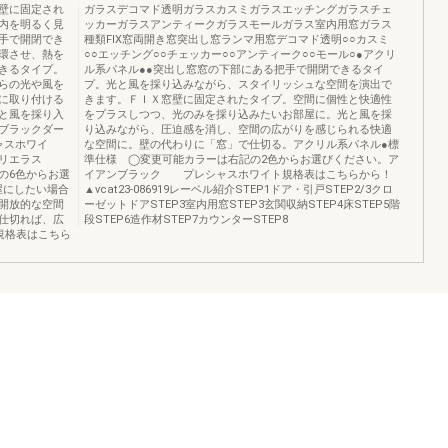
壁に固定され
ガラスデコマド透明ガラスカスミガラスエッチングガラスチェ
内を明るく見
ッカーガラスアンティークガラスモールガラス室内用窓ガラス
手で開閉でき
種類FIX窓両開き窓突出し窓ランマ用窓デコマド透明○○カスミ
環させ、熱を
○○エッチング○○チェッカー○○アンティーク○○モール○●アクリ
きるタイプ。
ル系パネル●●突出し窓窓の下部にある把手で開閉できるタイ
らの光や風を
プ。光と風を採り込みながら、スタイリッシュな空間を演出で
に取り付ける
きます。ＦＩＸ窓壁に固定されたタイプ。空間に個性と快適性
と風を採り入
をプラスしつつ、光のみを採り込みたいお部屋に。光と風を採
ブラックダー
り込みながら、圧迫感を消し、空間の広がりを感じられる快適
ャスホワイ
な空間に。壁の代わりに「窓」で仕切る。アクリル系パネル●標
リエラス
準仕様 ◯変更可能カラーは右記の2色からお選びください。ア
の6色からお選
イアンブラック プレシャスホワイト規格表はこちらから！
屋にしたい場合
▲vcat23-086919レーベル紹介STEP1ドア・引戸STEP2/3クロ
開放的な空間
ーゼットドアSTEP3室内用窓STEP3玄関収納STEP4床STEP5階
仕切れば、広
段STEP6造作材STEP7カウンターSTEP8
8規格表はこちら