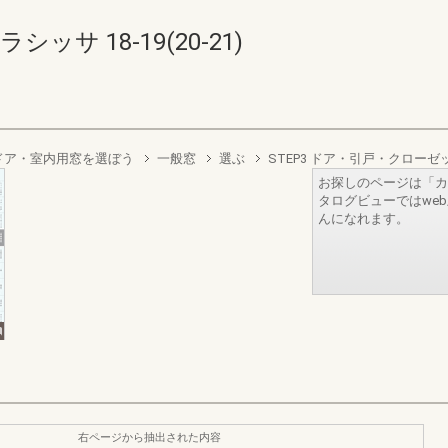
サ 18-19(20-21)
トドア・室内用窓を選ぼう
一般窓
選ぶ
STEP3 ドア・引戸・クロー
お探しのページは「カ
タログビューではwe
んになれます。
右ページから抽出された内容