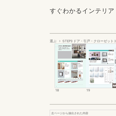
すぐわかるインテリア ラシッ
選ぶ
STEP3 ドア・引戸・クローゼッ
18
19
左ページから抽出された内容