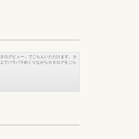
タログビュー」でごらんいただけます。カ
b上でパラパラめくりながらカタログをごら