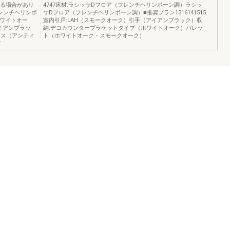
なる場合があり
4747床材:ラシッサDフロア（フレンチヘリンボーン調）ラシッ
レンチヘリンボ
サDフロア（フレンチヘリンボーン調）■推奨プラン1316141515
ホワイトオー
室内引戸:LAH（スモークオーク）引手（アイアンブラック）収
イアンブラッ
納:デコカウンターブラケットタイプ（ホワイトオーク）パレッ
ラス（アンティ
ト（ホワイトオーク・スモークオーク）
E