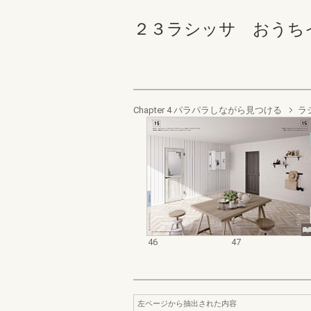
２３ラシッサ おうちイン
Chapter 4 パラパラしながら見つける
ラ
46
47
左ページから抽出された内容