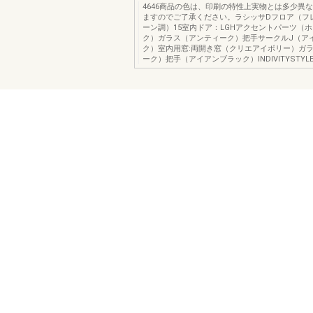
4646商品の色は、印刷の特性上実物とは多少異
ますのでご了承ください。ラシッサDフロア（フ
ーン調）15室内ドア：LGHアクセントパーツ（
ク）ガラス（アンティーク）把手サークルJ（ア
ク）室内用窓:両開き窓（クリエアイボリー）ガ
ーク）把手（アイアンブラック）INDIVITYSTYL