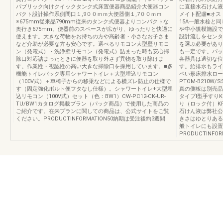
パブリック向けクイックタンク式床置便器商品紹介大便器コン
に直接水石けん液
パクト設計操作系側間口１,9００ｍｍ大便器側１,7００ｍｍ
メイト配慮■オス
※675mm従来品790mm従来のタンク式便器よりコンパクトな
15A一般水栓と
奥行き675mm。便器前のスペースが広がり、ゆったりと快適に
や中小規模施設で
使えます。大きな荷物をお持ちの方や高齢者・小さなお子さま
設計流しをセンタ
など介助が必要な方も安心です。選べるリモコン大型壁リモコ
を選ぶ必要があり
ン（発電式）・洗浄壁リモコン（発電式）詰まった時も安心掃
も一定です。パッ
除口対応詰まったときに便器を取り外さず異物を取り除けま
各器具は適切な位
す。作業性・視認性の高い大きな掃除口を採用しています。■多
す。給排水もライ
機能トイレパック専用シャワートイレ＋大型埋込リモコン
ペい形床排水ロー
（100V式）＋車椅子からの移乗などによる横ズレ防止の仕様で
PTOM-B210
す（固定強化ボルト便フタなし仕様）。シャワートイレ+大型埋
真の側板は別売品です
込リモコン（100V式）セット（色：BW1）CW-PC12-CK-UR-
タイプI型手すりK
TU/BW1カタログ掲載プラン（パック商品）で使用した商品の
り（ロック付）KF
ご紹介です。在来プランに関しての商品は、公式サイトをご覧
石けん液は弊社公
ください。PRODUCTINFORMATION50納期は受注後約3週間
きさはゆとりある
般トイレにも設置
PRODUCTINFOR