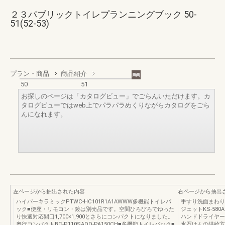
２３パブリックトイレプランニングブック 50-
51(52-53)
プラン・商品
商品紹介
50
51
お探しのページは「カタログビュー」でごらんいただけます。カ
タログビューではweb上でパラパラめくりながらカタログをごら
んになれます。
左ページから抽出された内容
右ページから抽出
ハイパーキラミックPTWC-HC101R1A1AWWW多機能トイレパ
手すり洗面まわりハ
ック■便座・リモコン・鏡は別売品です。空間ひろびろでゆった
ジェットKS-58
り快適対応間口1,700×1,900とさらにコンパクトになりました。
ハンドドライヤー
奥行コンパクトBC-P110SADQ-PA150CH■多機能トイレパック■
水石けんの供給方