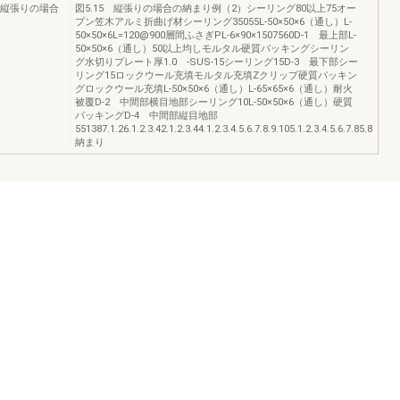
 縦張りの場合
図5.15 縦張りの場合の納まり例（2）シーリング80以上75オー
プン笠木アルミ折曲げ材シーリング35055L-50×50×6（通し）L-
50×50×6L=120@900層間ふさぎPL-6×90×1507560D-1 最上部L-
50×50×6（通し）50以上均しモルタル硬質パッキングシーリン
グ水切りプレート厚1.0 -SUS-15シーリング15D-3 最下部シー
リング15ロックウール充填モルタル充填Zクリップ硬質パッキン
グロックウール充填L-50×50×6（通し）L-65×65×6（通し）耐火
被覆D-2 中間部横目地部シーリング10L-50×50×6（通し）硬質
パッキングD-4 中間部縦目地部
551387.1.26.1.2.3.42.1.2.3.44.1.2.3.4.5.6.7.8.9.105.1.2.3.4.5.6.7.85.8
納まり