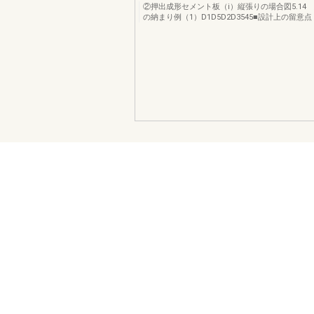
②押出成形セメント板（i）縦張りの場合図5.14
の納まり例（1）D1D5D2D3545■設計上の留意点