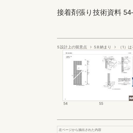
接着剤張り技術資料 54-55
5 設計上の留意点
5.8 納まり
（1）は
54
55
左ページから抽出された内容