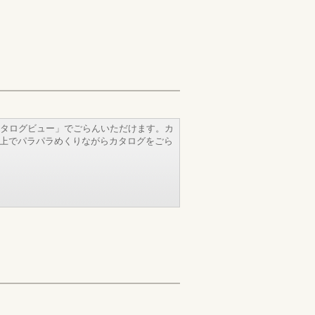
タログビュー」でごらんいただけます。カ
b上でパラパラめくりながらカタログをごら