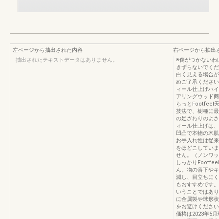
左ページから抽出された内容
右ページから抽出
抽出されたテキストデータはありません。
※傷がつかないわ
きずらないでくだ
白く見える場合が
めご了承ください
ィール仕上げハイ
アリングウッド商品特
らっとFootfe
技法で、樹種に最
の足ざわりのよさ
ィール仕上げは、
凹凸で本物の木肌
お手入れ性は従来
をほどこしていま
せん。（ノンワッ
しっかりFootf
ん。物の落下やキ
減し、目立ちにく
もおすすめです。
いうことではあり
に金属製や球形状
をお避けください
価格は2023年