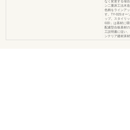
なく変更する場合
ン二重床工法木造
色柄をラインアッ
す。TY-02S
ップ。スタイリッシ
02D」は基材に
配慮型合板基材の
工説明書に従い、
ンテリア建材床材TY-