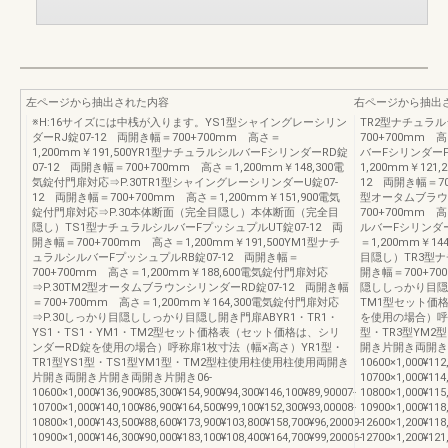
左ページから抽出された内容
右ページから抽出
※H:16サイズには中桟が入ります。YS1型シャイングレーシリン
TR2型ナチュラル
ダーRJ錠07-12 両開き幅＝700+700mm 高さ＝
700+700mm 
1,200mm￥191,500YR1型ナチュラルシルバーFシリンダーRD錠
バーFシリンダーP
07-12 両開き幅＝700+700mm 高さ＝1,200mm￥148,300電
1,200mm￥12
気錠付門扉対応⇒P.30TR1型シャイングレーシリンダーU錠07-
12 両開き幅＝700
12 両開き幅＝700+700mm 高さ＝1,200mm￥151,900電気
型オータムブラウン
錠付門扉対応⇒P.30本体断面（完全目隠し）本体断面（完全目
700+700mm 
隠し）TS1型ナチュラルシルバーFプッシュプルUT錠07-12 両
ルバーFシリンダー
開き幅＝700+700mm 高さ＝1,200mm￥191,500YM1型ナチ
＝1,200mm￥
ュラルシルバーFプッシュプルRB錠07-12 両開き幅＝
目隠し）TR3型ナ
700+700mm 高さ＝1,200mm￥188,600電気錠付門扉対応
開き幅＝700+70
⇒P.30TM2型オータムブラウンシリンダーRD錠07-12 両開き幅
隠ししっかり目隠し
＝700+700mm 高さ＝1,200mm￥164,300電気錠付門扉対応
TM1型セット価
⇒P.30しっかり目隠ししっかり目隠し開き門扉ABYR1・TR1・
を使用の場合）呼称
YS1・TS1・YM1・TM2型セット価格表（セット価格は、シリ
型・TR3型YM
ンダーRD錠を使用の場合）呼称扉1枚寸法（幅×高さ）YR1型・
開き片開き両開き片
TR1型YS1型・TS1型YM1型・TM2型柱使用柱使用柱使用両開き
10600×1,000¥112,
片開き両開き片開き両開き片開き06-
10700×1,000¥114,
10600×1,000¥136,900¥85,300¥154,900¥94,300¥146,100¥89,90007-
10800×1,000¥115,
10700×1,000¥140,100¥86,900¥164,500¥99,100¥152,300¥93,00008-
10900×1,000¥118,
10800×1,000¥143,500¥88,600¥173,900¥103,800¥158,700¥96,20009-
12600×1,200¥118,
10900×1,000¥146,300¥90,000¥183,100¥108,400¥164,700¥99,20006-
12700×1,200¥121,