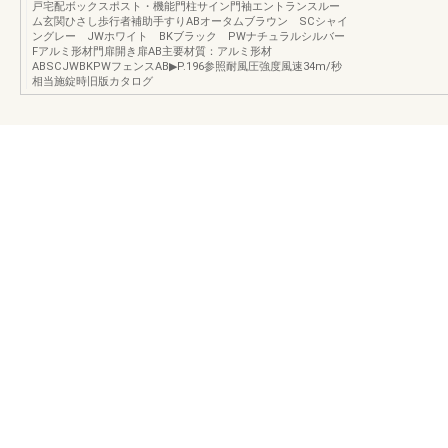
戸宅配ボックスポスト・機能門柱サイン門袖エントランスルー
ム玄関ひさし歩行者補助手すりABオータムブラウン SCシャイ
ングレー JWホワイト BKブラック PWナチュラルシルバー
Fアルミ形材門扉開き扉AB主要材質：アルミ形材
ABSCJWBKPWフェンスAB▶P.196参照耐風圧強度風速34m/秒
相当施錠時旧版カタログ