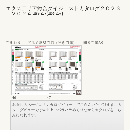
エクステリア総合ダイジェストカタログ２０２３
－２０２４ 46-47(48-49)
門まわり
アルミ形材門扉（開き門扉）
開き門扉AB
46
47
お探しのページは「カタログビュー」でごらんいただけます。カ
タログビューではweb上でパラパラめくりながらカタログをごら
んになれます。