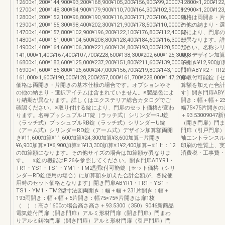
12600×1,200¥144,900¥93,200¥168,900¥105,200¥156,900¥99,20007-
12800×1,200¥122,
12700×1,200¥148,300¥94,900¥179,900¥110,700¥164,300¥102,90008-
12900×1,200¥123
12800×1,200¥152,100¥96,800¥190,900¥116,200¥171,700¥106,60009-
価格は両開き・片
12900×1,200¥155,300¥98,400¥202,300¥121,900¥178,500¥110,00007-
の他の納まり・選
14700×1,400¥157,800¥102,900¥196,200¥122,100¥176,800¥112,40008-
錠により、門扉の
14800×1,400¥161,000¥104,500¥208,800¥128,400¥184,600¥116,30009-
が異なります。詳
14900×1,400¥164,600¥106,300¥221,600¥134,800¥193,000¥120,50010-
ださい。名称シリ
141,000×1,400¥167,400¥107,700¥228,600¥138,300¥202,600¥125,30008-
錠）デザイン加算額両
16800×1,600¥183,600¥125,000¥237,200¥151,800¥211,600¥139,00009-
子開き¥12,90
16900×1,600¥186,800¥126,600¥247,000¥156,700¥219,800¥143,10010-
門扉ABYR2・TR
161,000×1,600¥190,000¥128,200¥257,000¥161,700¥228,000¥147,200※
扉取付可能錠［セ
価格は両開き・片開きの基本仕様の場合です。オプションやそ
算額を加えた合計
の他の納まり・選択アイテムは含まれていません。※製品色によ
す］開き門扉ABYR
り納期が異なります。詳しくはエクステリア総合カタログでご
開き：幅＋幅＋2
確認ください。※取り付ける錠により、門扉のセット価格が変わ
幅75×75片開き
ります。名称プッシュプルUT錠（ラッチ式）シリンダーRJ錠
＋93.53009
（ラッチ式）プッシュプルRB錠（ラッチ式）シリンダーU錠
（開き門扉）門ま
（アーム式）シリンダーRD錠（アーム式）デザイン加算額両開
門扉（引戸門扉）
き¥11,600加算¥11,600加算¥24,300加算¥3,600加算―片開き
袖エントランスル
¥6,900加算※1¥6,900加算※1¥13,300加算※1¥2,400加算―※1.H：12
印刷の性質上、実
の加算額になります。その他サイズの場合は加算額が異なりま
消費税・工事費・
す。 ※錠の機能はP.26を参照してください。開き門扉ABYR1・
TR1・YS1・TS1・YM1・TM2型取付可能錠［セット価格（シリ
ンダーRD錠使用の場合）に加算額を加えた合計金額が、各錠使
用時のセット価格となります］開き門扉ABYR1・TR1・YS1・
TS1・YM1・TM2型寸法図両開き：幅＋幅＋231片開き：幅＋
193両開き：幅＋幅＋5片開き：幅75×75※片開きは扉1枚
（ ）：高さ1600の場合高さ高さ＋93.5300（350）9046新商品
電気錠付門扉（開き門扉）アルミ形材門扉（開き門扉）門まわ
りアルミ鋳物門扉（開き門扉）アルミ形材門扉（引戸門扉）門