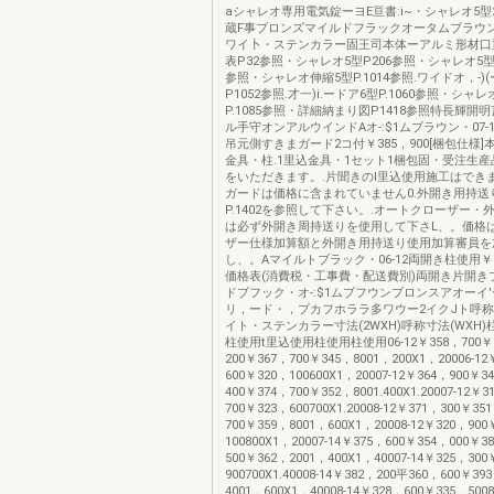
aシャレオ専用電気錠ーヨE亘書:i~・シャレオ5
蔵F事ブロンズマイルドフラックオータムブラウ
ワイ卜・ステンカラー固王司本体ーアルミ形材口
表P32参照・シャレオ5型P206参照・シャレオ5型フ
参照・シャレオ伸縮5型P.1014参照.ワイドオ，-)
P1052参照.才一)i.ードア6型P.1060参照・シャ
P.1085参照・詳細納まり図P1418参照特長輝開
ル手守オンアルウインドAオ-:$1ムブラウン・07-
吊元側すきまガード2コ付￥385，900[梱包仕様]本
金具・柱.1里込金具・1セット1梱包固・受注生
をいただきます。.片聞きのI里込使用施工はでき
ガードは価格に含まれていません0.外開き用持送
P.1402を参照して下さい。.オートクローザー・
は必ず外開き周持送りを使用して下さL、。価格
ザー仕様加算額と外開き用持送り使用加算審員を
し、。Aマイルトブラック・06-12両開き柱使用￥3
価格表(消費税・工事費・配送費別)両開き片開き
ドブフック・オ-:$1ムブフウンブロンスアオーイ'
リ，ード・，プカフホララ多ワウー2イクJト呼
イト・ステンカラー寸法(2WXH)呼称寸法(WXH)
柱使用t里込使用柱使用柱使用06-12￥358，700￥
200￥367，700￥345，8001，200X1，20006-12
600￥320，100600X1，20007-12￥364，900￥3
400￥374，700￥352，8001.400X1.20007-12￥3
700￥323，600700X1.20008-12￥371，300￥35
700￥359，8001，600X1，20008-12￥320，900
100800X1，20007-14￥375，600￥354，000￥3
500￥362，2001，400X1，40007-14￥325，300
900700X1.40008-14￥382，200平360，600￥39
4001，600X1，40008-14￥328，600￥335，500