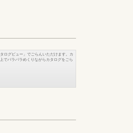
タログビュー」でごらんいただけます。カ
b上でパラパラめくりながらカタログをごら