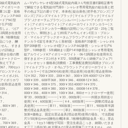
型2線式電気錠内
ム~1I'y"lシヤレオ6型2線式電気錠内蔵ス-L号館亘書E彊暗証番号
ンアイボリーホ
で解錠できる電気錠付門扉0・シャレオ専用電気錠の錠台座と把
重コL盟・規格
手の色は下記の通りです。本体色￨錠台座色￨把手色ブロンズ￨ブ
ェンスP.660
ロンズ￨ブロンズマイルトブラック￨マイルドブラック￨マイルド
(ードアNC型
ブラ':Jクオーヲムブラウン￨シルバー￨シルバーアイボリーホワ
レオ引戸5型
イト￨アイポリーホワイト￨アイポJーホワイトステンカラー￨ス
明言しょ、つ)ア
テンカラー￨ステンカラー機能の説明についてはP.22・23をご覧
12両開き柱使用
くたでい。輝朔(きしよう)特長アル午んイオンE亘コ・ブロン
体..1枚梱包錠
ズ・マイルドブ‘ラックオータムフラウンアイボリーホワイトス
産品につき、酬
テンカラ-E韮1]:本体アルミ形材l国・規格表P.33参照・シャレオ6
ません。.すきま
型P208参照・シャレオ6型フェンスP.662参照・シャレオ引戸6
りの詳細は
型P，1088参照・5羊綱納まり図P1418参照企シャレオ専用電気
外開き仕様の際
錠アルウインドAアイポリーホワイト・06-12両開き柱使用吊元
はオートクロー
側すきまガード2コ付き￥372，500愚被アルミ鋳物アルフェアl
加えて下さ
シャレオセット価格表(消費税・工事費配送費別)両開きブロンズ
67，700セyト
￨マイルドブラック・オ-9ムブラウントアイボリーホワイト・ス
ブロンスマイル
テンカラー￨寸法(2WXH)柱使用￨埋込使用￨柱使用￨埋込使用06-
ースイポJタL
12￥352，700I￥333，200I￥361，300I￥339.40007-12￥359，
称アイポリホワ
100I￥339，600I平368，300I￥346，40008-12￥365，
柱使用i里込使用
500I￥346，000I￥375，300I￥353.40007-14￥370，
339，
000I￥348，400I￥380，300I￥356，00008-14￥378，
￥314，
000I￥356，400I￥389，100I￥364，800オートクローザー使用￨
45，
草'33，000加算￨一一一￨￥33，000加草￨一一一外開き用持送り
17，
使用￨￥4，600加算￨一一一￨￥4，600加草￨一一一調整式埋込金
1，800￥381，
具使用￨一一一一￨草11，900加算￨一一一一￨草11，900加草半調
￥327，
整式埋込金具使用￨一一一一￨草2，800加算￨一一一一￨￥2，800
86，
加算※価格は、固定出里込金具(埋込使用)使用の場合。.寸法図縮
￥331，
尺1/50(単位mm)[梱包仕機]本体…1枚梱包囲E錠金具・柱.j，里込
3，700￥369，
金具・・1セy卜1梱包寸写回・受注生産品こっき、納期いだきま
800X1.400オー
す三三上桟似30.-W.片開きの1里込使用施工はできません。-nn.