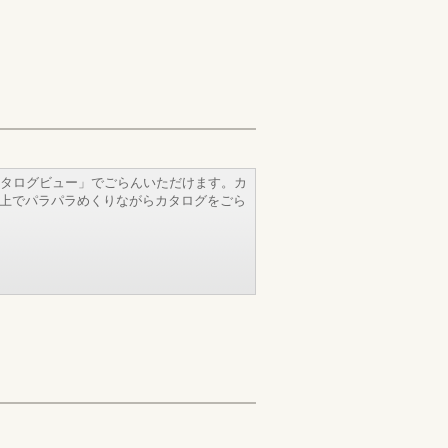
タログビュー」でごらんいただけます。カ
b上でパラパラめくりながらカタログをごら