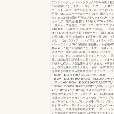
アンティークカッパー＋ブラック08--14両開き柱
1カ所施錠になります。）ロイヤルブラック08--1
ゴールドシルバー剣先部分をゴールドまたはシル
可能。●U…ユニバーサルデザイン●ピ…耐ピッキ
ッシュプルKB錠取付可能錠ブラック●ピ●Uタッ
キー門扉（電気錠付門扉）P.69参照1760（1560）
（柱キャップを含む）1100（900）90701600（14
440800G.L.12412416581653526.5±8.526.5±8.51
H：1400の場合●寸法図（単位mm） 図は08-1
の飛び出し寸法（収納時）●框下から落し棒 （
出し 寸法：0ヴィア・ル・クラシコトラッドア
パー＋ブラック08--16両開き柱使用セット価格¥85
格表●H：14は1カ所施錠になります。〔拾い出し
込使用は、固定式埋込金具にて積算しています。
するには、ヒンジの向きを変えてください。（開口
度。詳細は取付説明書をご覧ください。）●オー
外開き仕様および埋込使用はできません。●片開
および埋込使用はできません。色呼 称扉1枚寸法
き片開き柱使用埋込使用柱使用ロイヤルブラック0
14800×1,400¥714,800¥639,700¥428,10008-
16800×1,600¥750,300¥667,700¥456,500
ブラック08-14800×1,400¥804,800¥729,700¥473,1
16800×1,600¥858,300¥775,700¥510,500オ
¥75,100加算-¥75,100加算は受注生産品です。
機構付門扉シリンダーシリンダー錠主要材質本体
本体アンティークカッパーロイヤルブラックブラ
ルブラックロイヤルブラック把手ブラックブラッ
材シリンダー・サムターンブラックブラック＋●
ー仕様は、戸建住宅専用商品です。 マンション
どの高頻度に開閉する場所への設置はできません