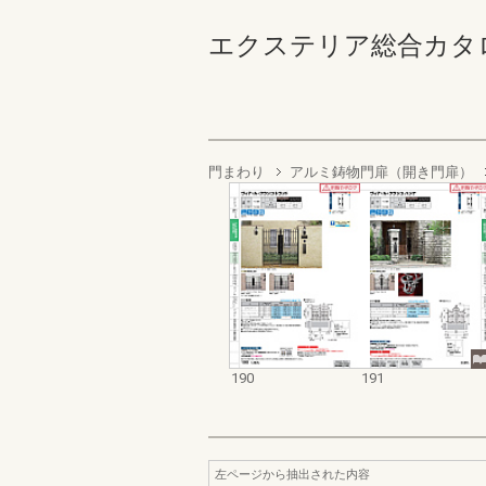
エクステリア総合カタログ2023
門まわり
アルミ鋳物門扉（開き門扉）
190
191
左ページから抽出された内容