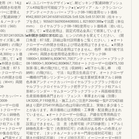
使用（H：14は
●U…ユニバーサルデザイン●ピ…耐ピッキング配慮鋳物プッシュ
6両開き柱使用
プルKB錠取付可能錠ブラック●ピ●Uヴィア・ル・クラシコハン
バーに塗替え
ナアンティークカッパー＋ブラック08--18柱使用セット価格
ング配慮鋳物プ
¥942,80012412416581653526.5±8.526.5±8.5130130（柱キャッ
チ＆ノータッチ
プを含む）905601560900440800G.L.8218001388●寸法図（単位
610（560）
mm） ロイヤルブラック08--18柱使用セット価格表〔拾い出し
00）
に際して〕●埋込使用は、固定式埋込金具にて積算しています。
30130124100526.5±8.5831.5829130130（）
●外開き仕様にするには、ヒンジの向きを変えてください。（開
6サイズ落し棒
口角度：87.5度。詳細は取付説明書をご覧ください。）●オート
収納時）の飛び
クローザーの外開き仕様および埋込使用はできません。●片開き
ンティークカッ
の外開き仕様および埋込使用はできません。色呼 称扉1枚寸法
8,300セット価
（W×H）両開き柱使用埋込使用ロイヤルブラック08-
に際して〕●埋
18800×1,800¥816,800¥741,700アンティークカッパー＋ブラック
●外開き仕様に
08-18800×1,800¥942,800¥867,700オートクローザー仕様¥75,100
角度：87.5
加算-落し棒の飛び出し寸法（収納時）●框下から落し棒 （収
トクローザーの
納時）の飛び出し 寸法：0は受注生産品です。オートクローザ
きの外開き仕様
ー機構付門扉シリンダーシリンダー錠主要材質本体アルミ鋳物
（W×H）両開
色本体アンティークカッパーロイヤルブラックブラック柱ロイ
8-
ヤルブラックロイヤルブラック把手ブラックブラック柱アルミ
形材シリンダー・サムターンブラックブラック＋両面模様受注
アンティークカッパー＋
生産規格価格表門まわり・フェンス・車庫まわり編（別冊）
0008-
UK3200_P.193使用上・施工上のご注意P.2664錠一覧P.2724詳細
ートクローザー仕様
納まり図P.2754191商品の色は印刷の性質上、実物と多少違うこ
オートクローザー
とがあります。表示価格には消費税・工事費・配送費は含まれ
アルミ鋳物色
ていません。●オートクローザー仕様は、戸建住宅専用商品で
ック柱ロイヤ
す。 マンションや集合住宅などの高頻度に開閉する場所への
ク柱アルミ形
設置はできません。注 意［色替可能（P.2720参照）］※アルミ
オートクローザ
鋳物色見本一覧で［色替対応可］の表示がある色への色替えが
や集合住宅な
可能です。［タッチ＆ノータッチキー門扉仕様対応可能］［片
。●門扉サイズ
開き仕様対応可能］［サイズ特注不可］イージーオーダー特注