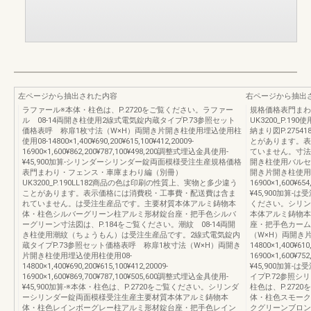
左ページから抽出された内容
右ページから抽出
ラファール※本体・柱色は、P.2720をご覧ください。ラファー
規格価格表門まわ
ル 08-14両開き柱使用2線式電気錠内蔵タイプP.73参照セット
UK3200_P.19
価格表呼 称扉1枚寸法（W×H）両開き片開き柱使用埋込使用柱
納まり図P.275
使用08-14800×1,400¥690,200¥615,100¥412,20009-
とがあります。表
16900×1,600¥862,200¥787,100¥498,200調整式埋込金具使用-
ていません。寸法
¥45,900加算-シリンダーシリンダー錠両面模様受注生産規格価格
開き柱使用バルセ
表門まわり・フェンス・車庫まわり編（別冊）
開き片開き柱使用
UK3200_P.190LL182商品の色は印刷の性質上、実物と多少違う
16900×1,600¥6
ことがあります。表示価格には消費税・工事費・配送費は含ま
¥45,900加算-
れていません。は受注生産品です。主要材質本体アルミ鋳物本
ください。シリン
体・柱色シルバーグリーン柱アルミ形材錠台座・把手色シルバ
本体アルミ鋳物本
ーグリーン寸法図は、P.184をご覧ください。潮紋 08-14両開
座・把手色カーム
き柱使用潮紋（ちょうもん）は受注生産品です。2線式電気錠内
（W×H）両開き
蔵タイプP.73参照セット価格表呼 称扉1枚寸法（W×H）両開き
14800×1,400¥610
片開き柱使用埋込使用柱使用08-
16900×1,600¥7
14800×1,400¥690,200¥615,100¥412,20009-
¥45,900加算
16900×1,600¥869,700¥787,100¥505,600調整式埋込金具使用-
イプP.72参照
¥45,900加算-※本体・柱色は、P.2720をご覧ください。シリンダ
柱色は、P.27
ーシリンダー錠両面模様受注生産主要材質本体アルミ鋳物本
体・柱色スモーク
体・柱色レインボーグレー柱アルミ形材錠台座・把手色レイン
クグリーンブロン