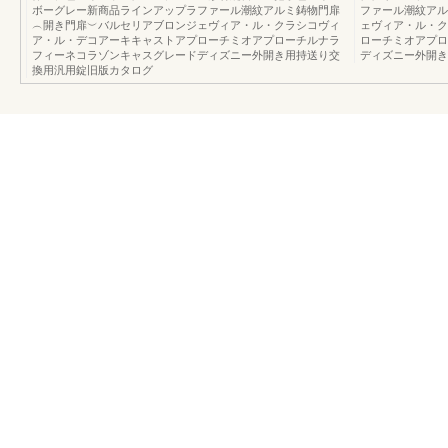
ボーグレー新商品ラインアップラファール潮紋アルミ鋳物門扉
ファール潮紋アル
︵開き門扉︶バルセリアブロンジェヴィア・ル・クラシコヴィ
ェヴィア・ル・ク
ア・ル・デコアーキキャストアプローチミオアプローチルナラ
ローチミオアプロ
フィーネコラゾンキャスグレードディズニー外開き用持送り交
ディズニー外開き
換用汎用錠旧版カタログ